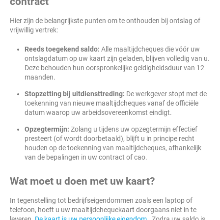
contract
Hier zijn de belangrijkste punten om te onthouden bij ontslag of
vrijwillig vertrek:
Reeds toegekend saldo:
Alle maaltijdcheques die vóór uw
ontslagdatum op uw kaart zijn geladen, blijven volledig van u.
Deze behouden hun oorspronkelijke geldigheidsduur van 12
maanden.
Stopzetting bij uitdiensttreding:
De werkgever stopt met de
toekenning van nieuwe maaltijdcheques vanaf de officiële
datum waarop uw arbeidsovereenkomst eindigt.
Opzegtermijn:
Zolang u tijdens uw opzegtermijn effectief
presteert (of wordt doorbetaald), blijft u in principe recht
houden op de toekenning van maaltijdcheques, afhankelijk
van de bepalingen in uw contract of cao.
Wat moet u doen met uw kaart?
In tegenstelling tot bedrijfseigendommen zoals een laptop of
telefoon, hoeft u uw maaltijdchequekaart doorgaans niet in te
leveren.
De kaart is uw persoonlijke eigendom
. Zodra uw saldo is