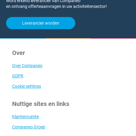
Word erkend leverancier van Companeo
en ontvang offerteaanvragen in uw activiteitensector!
Leverancier worden
Over
Over Companeo
GDPR
Cookie settings
Nuttige sites en links
Klantenruimte
Companeo Groep