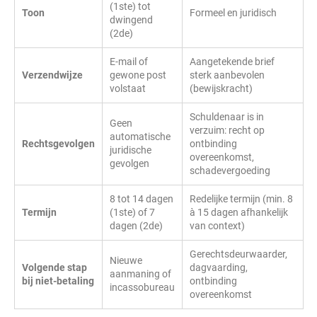
(1ste) tot
Toon
Formeel en juridisch
dwingend
(2de)
E-mail of
Aangetekende brief
Verzendwijze
gewone post
sterk aanbevolen
volstaat
(bewijskracht)
Schuldenaar is in
Geen
verzuim: recht op
automatische
Rechtsgevolgen
ontbinding
juridische
overeenkomst,
gevolgen
schadevergoeding
8 tot 14 dagen
Redelijke termijn (min. 8
Termijn
(1ste) of 7
à 15 dagen afhankelijk
dagen (2de)
van context)
Gerechtsdeurwaarder,
Nieuwe
Volgende stap
dagvaarding,
aanmaning of
bij niet-betaling
ontbinding
incassobureau
overeenkomst