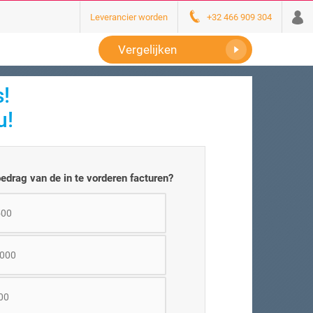
Leverancier worden
+32 466 909 304
Vergelijken
s!
u!
bedrag van de in te vorderen facturen?
500
.000
00