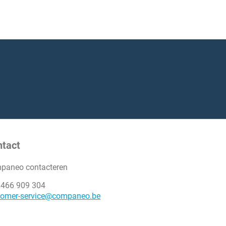
ntact
paneo contacteren
 466 909 304
tomer-service@companeo.be