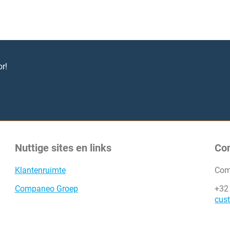
r!
Nuttige sites en links
Co
Klantenruimte
Com
Companeo Groep
+32
cus