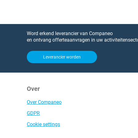
Word erkend leverancier van Companeo
en ontvang offerteaanvragen in uw activiteitensecto
Leverancier worden
Over
Over Companeo
GDPR
Cookie settings