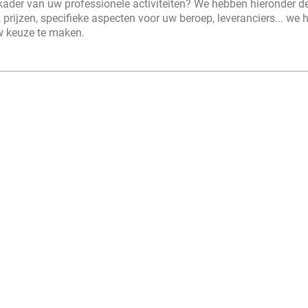
 kader van uw professionele activiteiten? We hebben hieronder d
prijzen, specifieke aspecten voor uw beroep, leveranciers... we 
uw keuze te maken.