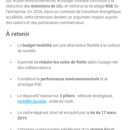
Sur le plan environnemental, le budget mobilité contribue à la
réduction des
émissions de CO₂
et renforce la stratégie
RSE
de
l’entreprise. En 2026, dans un contexte de transition énergétique
accélérée, cette dimension devient un argument majeur auprès
des talents et des partenaires commerciaux.
À retenir
Le
budget mobilité
est une alternative flexible à la voiture
de société.
Il permet de
réduire les coûts de flotte
selon l’usage réel
des collaborateurs.
Il améliore la
performance environnementale
et la
stratégie RSE.
Le dispositif repose sur
3 piliers
: véhicule écologique,
mobilité durable
, solde en cash.
Le cadre légal est strict et encadré par la
loi du 17 mars
2019
.
Certaines composantes bénéficient d’un
régime fiscal