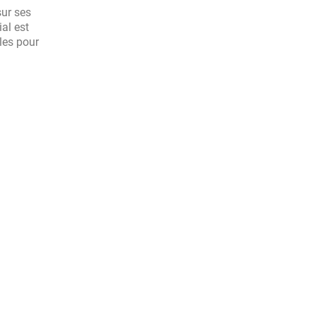
sur ses
ial est
les pour