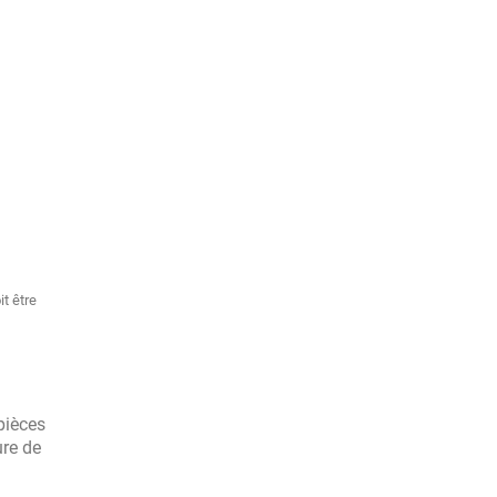
t être
pièces
ure de