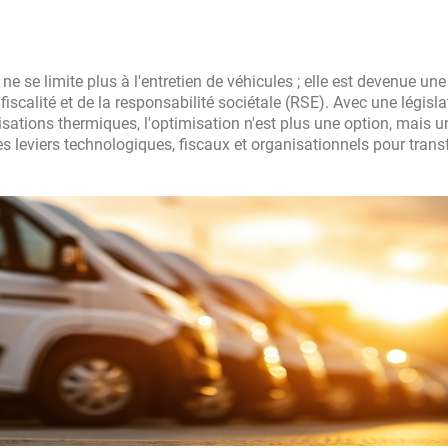
Mini
Nissan
ne se limite plus à l'entretien de véhicules ; elle est devenue une
fiscalité et de la responsabilité sociétale (RSE). Avec une législa
sations thermiques, l'optimisation n'est plus une option, mais u
Opel
s leviers technologiques, fiscaux et organisationnels pour tran
Peugeot
Renault
Skoda
Seat
smart