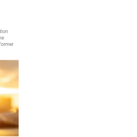
tion
ne
sformer