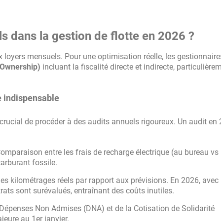
Toyota
s dans la gestion de flotte en 2026 ?
Volkswagen
loyers mensuels. Pour une optimisation réelle, les gestionnaire
 Ownership)
incluant la fiscalité directe et indirecte, particulière
Volvo
e indispensable
Autres marques
t crucial de procéder à des audits annuels rigoureux. Un audit en
omparaison entre les frais de recharge électrique (au bureau vs
carburant fossile.
des kilométrages réels par rapport aux prévisions. En 2026, avec 
rats sont surévalués, entraînant des coûts inutiles.
 Dépenses Non Admises (DNA) et de la Cotisation de Solidarité
jeure au 1er janvier.