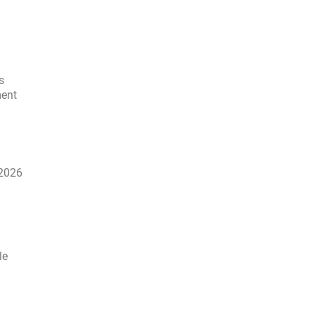
s
ment
 2026
le