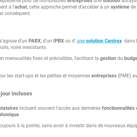
eprésente pour de nombreuses
entreprises
une
solution
attraya
ent à l'
achat
, cette approche permet d'accéder à un
système
de
al conséquent.
l s'agisse d'un
PABX
, d'un
IPBX
ou d'
une
solution
Centrex
dans 
its, voire inexistants.
mensualités fixes et prévisibles, facilitant la
gestion
du
budge
r les start-ups et les petites et moyennes
entreprises
(PME) av
jour incluses
stataires
incluent souvent l'accès aux dernières
fonctionnalités
e
phonique
.
oujours à la pointe, sans avoir à investir dans de nouveaux équ