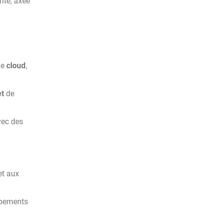
nte, axée
le
cloud
,
t
de
ec des
t aux
ipements