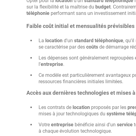
Opter pour la
location
d'un
standard téléphonique
r
sur la flexibilité et la maîtrise du
budget
. Contrairem
téléphonie
performant sans un investissement initi
Faible coût initial et mensualités prévisibles
La
location
d'un
standard téléphonique
, qu'i
se caractérise par des
coûts
de démarrage rédu
Les dépenses sont généralement regroupées en 
l'
entreprise
.
Ce modèle est particulièrement avantageux pou
ressources financières initiales limitées.
Accès aux dernières technologies et mises à 
Les contrats de
location
proposés par les
pre
mises à jour technologiques du
système télé
Votre
entreprise
bénéficie ainsi d'un
service
t
à chaque évolution technologique.