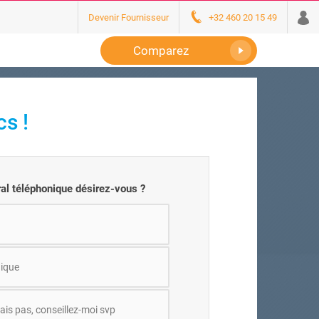
Devenir Fournisseur
+32 460 20 15 49
Comparez
s !
ral téléphonique désirez-vous ?
ique
ais pas, conseillez-moi svp