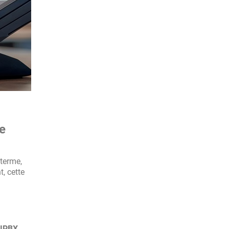
se
 terme,
t, cette
IPBX