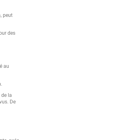
, peut
pour des
sé au
n.
 de la
vus. De