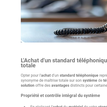
L'Achat d'un standard téléphoniqu
totale
Opter pour l'
achat
d'un
standard téléphonique
repr
synonyme de maîtrise totale sur son
système
de
té
solution
offre des
avantages
distincts pour certain
Propriété et contrôle intégral du système
En réalisant l'
achat
du
matériel
de votre
stan