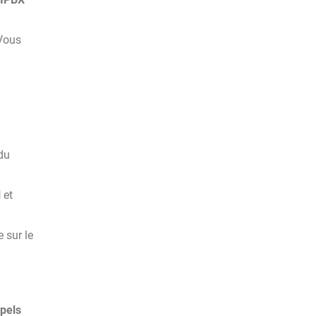
 Vous
 du
l
et
 sur le
pels