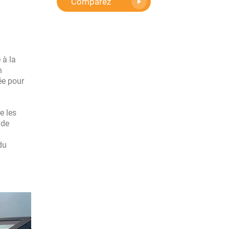
Comparez
 à la
n
e pour
e les
 de
 du