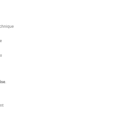
echnique
e
du
ise
.
nt