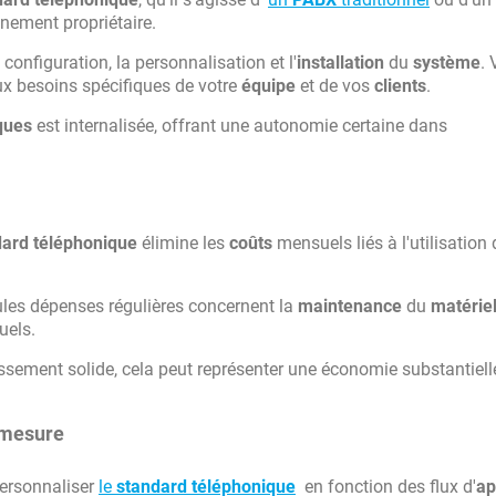
inement propriétaire.
 configuration, la personnalisation et l'
installation
du
système
.
x besoins spécifiques de votre
équipe
et de vos
clients
.
ques
est internalisée, offrant une autonomie certaine dans
dard téléphonique
élimine les
coûts
mensuels liés à l'utilisation
seules dépenses régulières concernent la
maintenance
du
matérie
uels.
ssement solide, cela peut représenter une économie substantielle
 mesure
personnaliser
le
standard téléphonique
en fonction des flux d'
ap