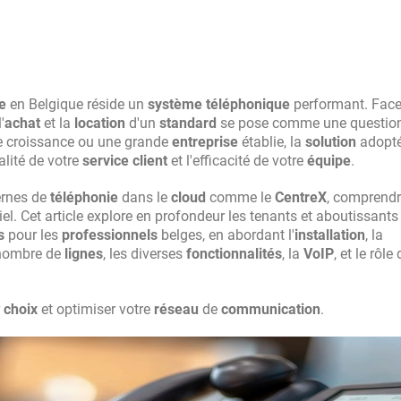
e
en Belgique réside un
système téléphonique
performant. Face
'
achat
et la
location
d'un
standard
se pose comme une questio
e croissance ou une grande
entreprise
établie, la
solution
adopté
lité de votre
service client
et l'efficacité de votre
équipe
.
rnes de
téléphonie
dans le
cloud
comme le
CentreX
, comprendr
l. Cet article explore en profondeur les tenants et aboutissants
s
pour les
professionnels
belges, en abordant l'
installation
, la
 nombre de
lignes
, les diverses
fonctionnalités
, la
VoIP
, et le rôle
r
choix
et optimiser votre
réseau
de
communication
.