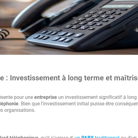
e : Investissement à long terme et maîtri
ésente pour une
entreprise
un investissement significatif à long
léphonie
. Bien que l'investissement initial puisse être conséquen
es organisations.
dard téléphonique
, qu'il s'agisse d'
un
PABX
traditionnel
ou d'un