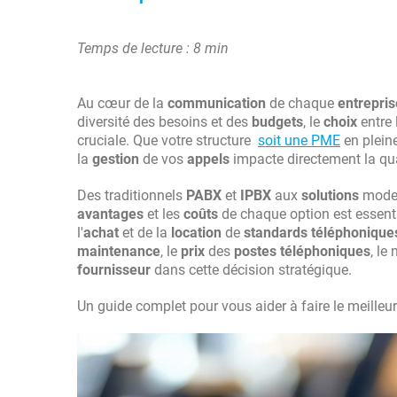
Temps de lecture : 8 min
Au cœur de la
communication
de chaque
entrepris
diversité des besoins et des
budgets
, le
choix
entre l
cruciale. Que votre structure
soit une PME
en plein
la
gestion
de vos
appels
impacte directement la qua
Des traditionnels
PABX
et
IPBX
aux
solutions
mode
avantages
et les
coûts
de chaque option est essentie
l'
achat
et de la
location
de
standards téléphonique
maintenance
, le
prix
des
postes téléphoniques
, le
fournisseur
dans cette décision stratégique.
Un guide complet pour vous aider à faire le meilleu