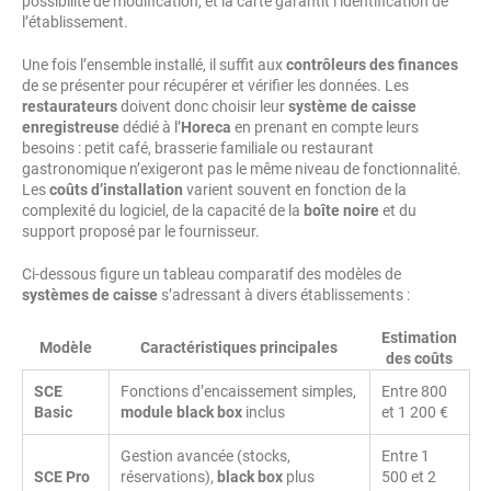
possibilité de modification, et la carte garantit l’identification de
l’établissement.
Une fois l’ensemble installé, il suffit aux
contrôleurs des finances
de se présenter pour récupérer et vérifier les données. Les
restaurateurs
doivent donc choisir leur
système de caisse
enregistreuse
dédié à l’
Horeca
en prenant en compte leurs
besoins : petit café, brasserie familiale ou restaurant
gastronomique n’exigeront pas le même niveau de fonctionnalité.
Les
coûts d’installation
varient souvent en fonction de la
complexité du logiciel, de la capacité de la
boîte noire
et du
support proposé par le fournisseur.
Ci-dessous figure un tableau comparatif des modèles de
systèmes de caisse
s’adressant à divers établissements :
Estimation
Modèle
Caractéristiques principales
des coûts
SCE
Fonctions d’encaissement simples,
Entre 800
Basic
module black box
inclus
et 1 200 €
Gestion avancée (stocks,
Entre 1
SCE Pro
réservations),
black box
plus
500 et 2