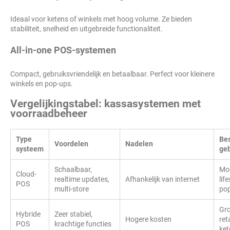
Ideaal voor ketens of winkels met hoog volume. Ze bieden
stabiliteit, snelheid en uitgebreide functionaliteit.
All-in-one POS-systemen
Compact, gebruiksvriendelijk en betaalbaar. Perfect voor kleinere
winkels en pop-ups.
Vergelijkingstabel: kassasystemen met
voorraadbeheer
Type
Be
Voordelen
Nadelen
systeem
geb
Schaalbaar,
Mo
Cloud-
realtime updates,
Afhankelijk van internet
life
POS
multi-store
po
Gro
Hybride
Zeer stabiel,
Hogere kosten
ret
POS
krachtige functies
ket