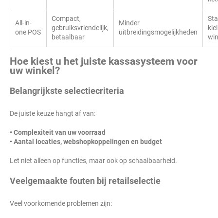
Compact,
Sta
All-in-
Minder
gebruiksvriendelijk,
kle
one POS
uitbreidingsmogelijkheden
betaalbaar
win
Hoe kiest u het juiste kassasysteem voor
uw winkel?
Belangrijkste selectiecriteria
De juiste keuze hangt af van:
• Complexiteit van uw voorraad
• Aantal locaties, webshopkoppelingen en budget
Let niet alleen op functies, maar ook op schaalbaarheid.
Veelgemaakte fouten bij retailselectie
Veel voorkomende problemen zijn: