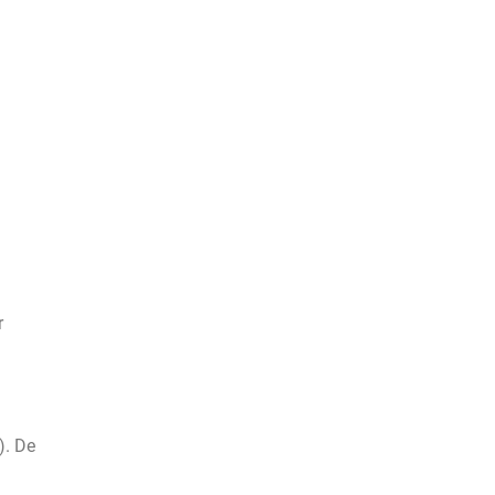
r
). De