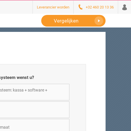
Leverancier worden
+32 460 20 13 36
Vergelijken
systeem wenst u?
steem: kassa + software +
omaat