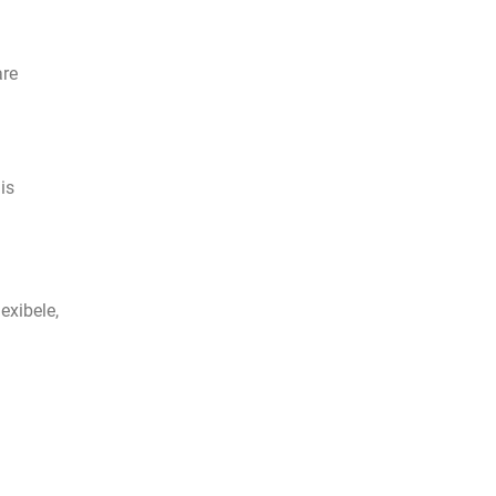
are
is
exibele,