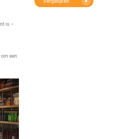
Vergelijken
nt is –
n om een