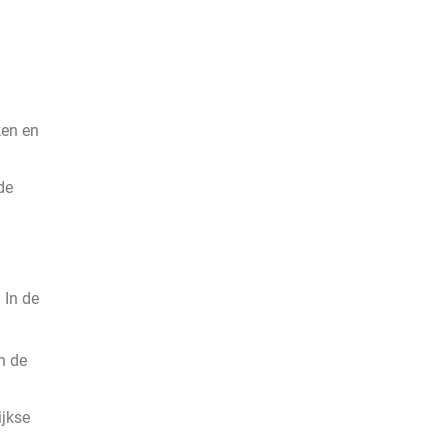
ken en
de
 In de
n de
ijkse