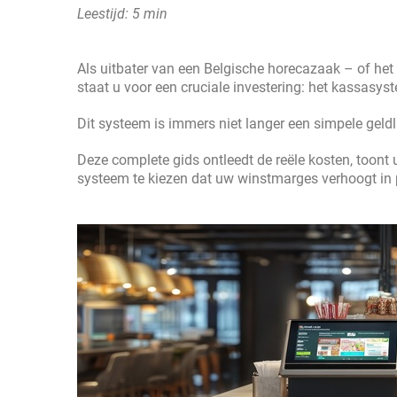
Leestijd: 5 min
Als uitbater van een Belgische horecazaak – of het n
staat u voor een cruciale investering: het kassasys
Dit systeem is immers niet langer een simpele geld
Deze complete gids ontleedt de reële kosten, toont 
systeem te kiezen dat uw winstmarges verhoogt in p