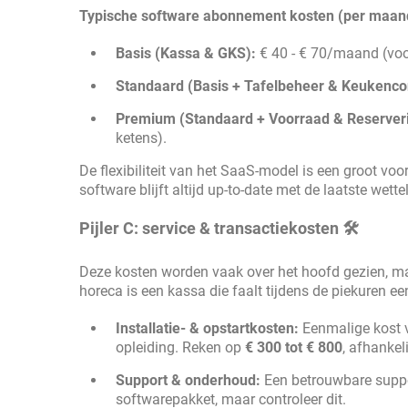
Typische software abonnement kosten (per maan
Basis (Kassa & GKS):
€ 40 - € 70/maand (voor
Standaard (Basis + Tafelbeheer & Keukenco
Premium (Standaard + Voorraad & Reserveri
ketens).
De flexibiliteit van het SaaS-model is een groot voor
software blijft altijd up-to-date met de laatste wettel
Pijler C: service & transactiekosten 🛠️
Deze kosten worden vaak over het hoofd gezien, maar
horeca is een kassa die faalt tijdens de piekuren e
Installatie- & opstartkosten:
Eenmalige kost v
opleiding. Reken op
€ 300 tot € 800
, afhankel
Support & onderhoud:
Een betrouwbare suppor
softwarepakket, maar controleer dit.