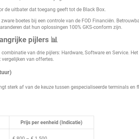
or de uitbater dat toegang geeft tot de Black Box.
u zware boetes bij een controle van de FOD Financiën. Betrouwb
aranderen dat hun oplossingen 100% GKS-conform zijn.
ngrijke pijlers 📊
 combinatie van drie pijlers: Hardware, Software en Service. Het 
t vergelijken van offertes.
tuur)
angt sterk af van de keuze tussen gespecialiseerde terminals en fl
Prijs per eenheid (Indicatie)
€ 800 – € 1.500