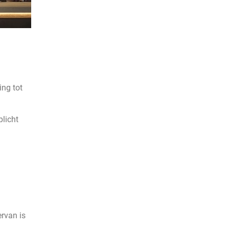
ing tot
plicht
ervan is