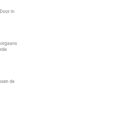
Door in
doorgaans
erde
ssen de