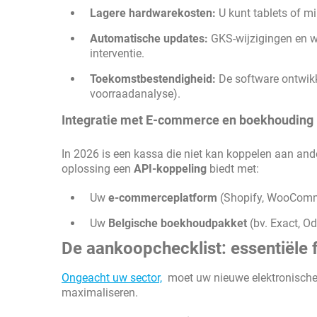
Lagere hardwarekosten:
U kunt tablets of mi
Automatische updates:
GKS-wijzigingen en w
interventie.
Toekomstbestendigheid:
De software ontwikk
voorraadanalyse).
Integratie met E-commerce en boekhouding
In 2026 is een kassa die niet kan koppelen aan an
oplossing een
API-koppeling
biedt met:
Uw
e-commerceplatform
(Shopify, WooComme
Uw
Belgische boekhoudpakket
(bv. Exact, O
De aankoopchecklist: essentiële 
Ongeacht uw sector,
moet uw nieuwe elektronische 
maximaliseren.