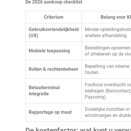
De 2026 aankoop checklist
Criterium
Belang voor 
Gebruiksvriendelijkheid
Minder opleidingskost
(UX)
snellere afhandeling.
Bestellingen opnemen 
Mobiele toepassing
of afrekenen op de vlo
Beperking van interne
Rollen & rechtenbeheer
fouten.
Foutloze overdracht v
Betaalterminal
bedragen (Bancontact
integratie
Payconiq).
Duidelijke inzichten in
Rapportage op maat
winstmarges en drukke
De kostenfactor: wat kunt u verw