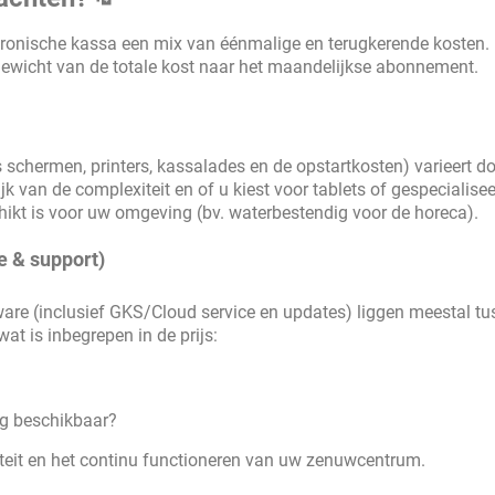
ktronische kassa een mix van éénmalige en terugkerende kosten. 
gewicht van de totale kost naar het maandelijkse abonnement.
s schermen, printers, kassalades en de opstartkosten) varieert 
k van de complexiteit en of u kiest voor tablets of gespecialise
ikt is voor uw omgeving (bv. waterbestendig voor de horeca).
e & support)
re (inclusief GKS/Cloud service en updates) liggen meestal tu
at is inbegrepen in de prijs:
ing beschikbaar?
teit en het continu functioneren van uw zenuwcentrum.