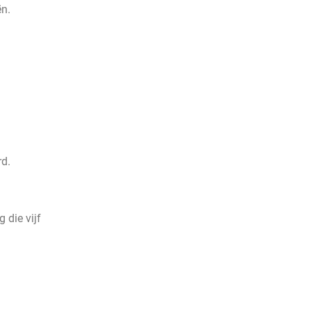
ën.
rd.
 die vijf