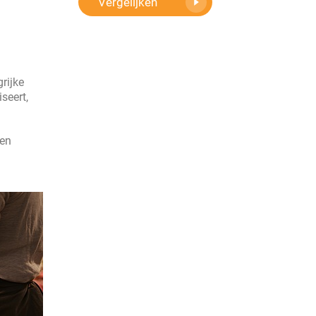
Vergelijken
rijke
seert,
een