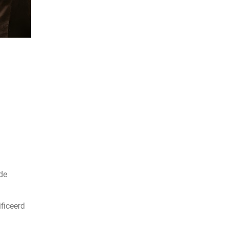
.
de
ficeerd