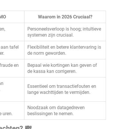
KMO
Waarom in 2026 Cruciaal?
en,
Personeelsverloop is hoog; intuïtieve
systemen zijn cruciaal.
aan tafel
Flexibiliteit en betere klantervaring is
er.
de norm geworden.
 fraude en
Bepaal wie kortingen kan geven of
de kassa kan corrigeren.
an
Essentieel om transactiefouten en
,
lange wachttijden te vermijden.
Noodzaak om datagedreven
 uren.
beslissingen te nemen.
achten? 💸