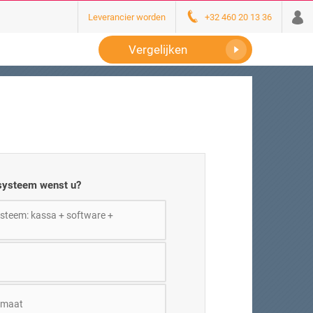
Leverancier worden
+32 460 20 13 36
Vergelijken
systeem wenst u?
steem: kassa + software +
omaat