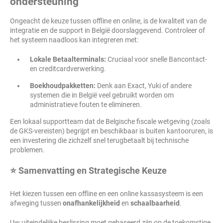
ondersteuning
Ongeacht de keuze tussen offline en online, is de kwaliteit van de
integratie en de support in België doorslaggevend. Controleer of
het systeem naadloos kan integreren met:
Lokale Betaalterminals:
Cruciaal voor snelle Bancontact-
en creditcardverwerking.
Boekhoudpakketten:
Denk aan Exact, Yuki of andere
systemen die in België veel gebruikt worden om
administratieve fouten te elimineren.
Een lokaal supportteam dat de Belgische fiscale wetgeving (zoals
de GKS-vereisten) begrijpt en beschikbaar is buiten kantooruren, is
een investering die zichzelf snel terugbetaalt bij technische
problemen.
⭐ Samenvatting en Strategische Keuze
Het kiezen tussen een offline en een online kassasysteem is een
afweging tussen
onafhankelijkheid
en
schaalbaarheid
.
Uw uiteindelijke beslissing moet gebaseerd zijn op de toekomstige