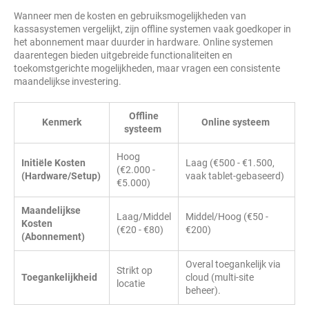
Wanneer men de kosten en gebruiksmogelijkheden van
kassasystemen vergelijkt, zijn offline systemen vaak goedkoper in
het abonnement maar duurder in hardware. Online systemen
daarentegen bieden uitgebreide functionaliteiten en
toekomstgerichte mogelijkheden, maar vragen een consistente
maandelijkse investering.
Offline
Kenmerk
Online systeem
systeem
Hoog
Initiële Kosten
Laag (€500 - €1.500,
(€2.000 -
(Hardware/Setup)
vaak tablet-gebaseerd)
€5.000)
Maandelijkse
Laag/Middel
Middel/Hoog (€50 -
Kosten
(€20 - €80)
€200)
(Abonnement)
Overal toegankelijk via
Strikt op
Toegankelijkheid
cloud (multi-site
locatie
beheer).