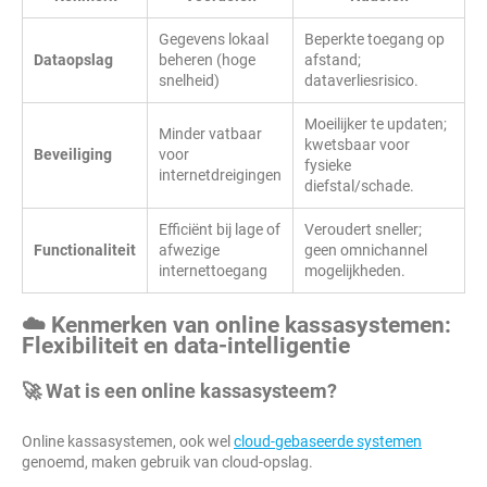
Gegevens lokaal
Beperkte toegang op
Dataopslag
beheren (hoge
afstand;
snelheid)
dataverliesrisico.
Moeilijker te updaten;
Minder vatbaar
kwetsbaar voor
Beveiliging
voor
fysieke
internetdreigingen
diefstal/schade.
Efficiënt bij lage of
Veroudert sneller;
Functionaliteit
afwezige
geen omnichannel
internettoegang
mogelijkheden.
☁️ Kenmerken van online kassasystemen:
Flexibiliteit en data-intelligentie
🚀 Wat is een online kassasysteem?
Online kassasystemen, ook wel
cloud-gebaseerde systemen
genoemd, maken gebruik van cloud-opslag.