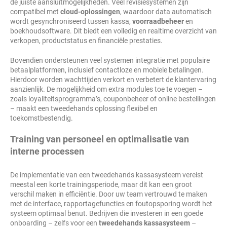
de juiste aansluitmogelijkheden. Veel revisiesystemen zijn
compatibel met
cloud-oplossingen
, waardoor data automatisch
wordt gesynchroniseerd tussen kassa,
voorraadbeheer
en
boekhoudsoftware. Dit biedt een volledig en realtime overzicht van
verkopen, productstatus en financiële prestaties.
Bovendien ondersteunen veel systemen integratie met populaire
betaalplatformen, inclusief contactloze en mobiele betalingen.
Hierdoor worden wachttijden verkort en verbetert de klantervaring
aanzienlijk. De mogelijkheid om extra modules toe te voegen –
zoals loyaliteitsprogramma’s, couponbeheer of online bestellingen
– maakt een tweedehands oplossing flexibel en
toekomstbestendig.
Training van personeel en optimalisatie van
interne processen
De implementatie van een tweedehands kassasysteem vereist
meestal een korte trainingsperiode, maar dit kan een groot
verschil maken in efficiëntie. Door uw team vertrouwd te maken
met de interface, rapportagefuncties en foutopsporing wordt het
systeem optimaal benut. Bedrijven die investeren in een goede
onboarding – zelfs voor een
tweedehands kassasysteem
–