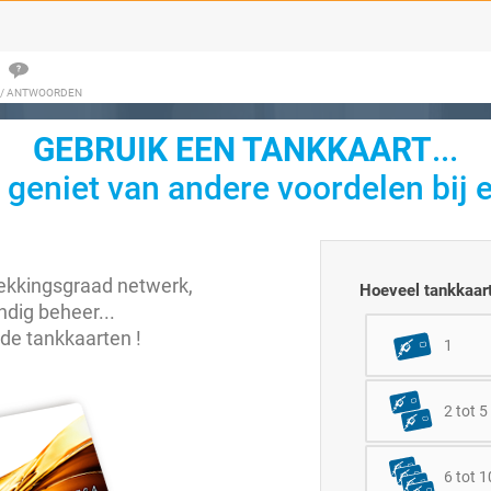
 / ANTWOORDEN
GEBRUIK EEN TANKKAART
...
 geniet van andere voordelen bij e
dekkingsgraad netwerk,
Hoeveel tankkaart
dig beheer...
nde tankkaarten !
1
2 tot 5
6 tot 1