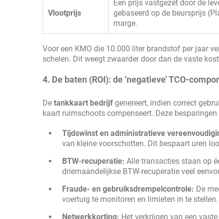
Een prijs vastgezet door de lev
Vlootprijs
gebaseerd op de beursprijs (Pla
marge.
Voor een KMO die 10.000 liter brandstof per jaar ver
schelen. Dit weegt zwaarder door dan de vaste kos
4. De baten (ROI): de ‘negatieve’ TCO-compo
De
tankkaart bedrijf
genereert, indien correct gebru
kaart ruimschoots compenseert. Deze besparingen m
Tijdswinst en administratieve vereenvoudigi
van kleine voorschotten. Dit bespaart uren 
BTW-recuperatie:
Alle transacties staan op 
driemaandelijkse BTW-recuperatie veel eenvo
Fraude- en gebruiksdrempelcontrole:
De me
voertuig te monitoren en limieten in te stelle
Netwerkkorting:
Het verkrijgen van een vaste k