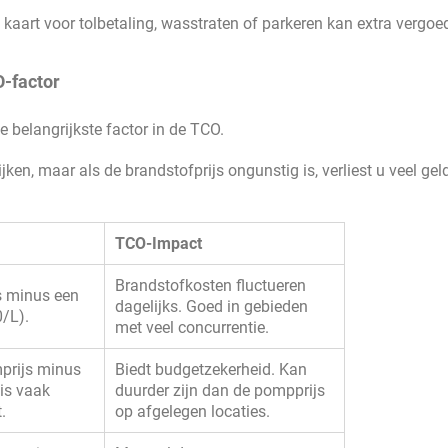
kaart voor tolbetaling, wasstraten of parkeren kan extra vergo
O-factor
de belangrijkste factor in de TCO.
ken, maar als de brandstofprijs ongunstig is, verliest u veel gel
TCO-Impact
Brandstofkosten fluctueren
js minus een
dagelijks. Goed in gebieden
0/L).
met veel concurrentie.
mprijs minus
Biedt budgetzekerheid. Kan
 is vaak
duurder zijn dan de pompprijs
.
op afgelegen locaties.