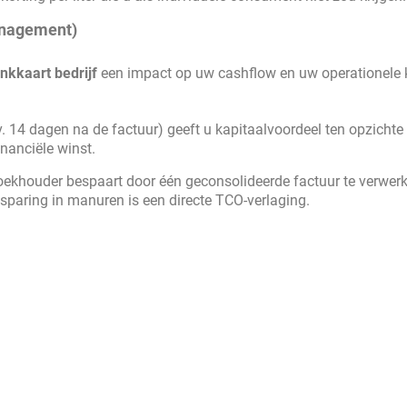
anagement)
ankkaart bedrijf
een impact op uw cashflow en uw operationele 
v. 14 dagen na de factuur) geeft u kapitaalvoordeel ten opzichte
inanciële winst.
oekhouder bespaart door één geconsolideerde factuur te verwerk
esparing in manuren is een directe TCO-verlaging.