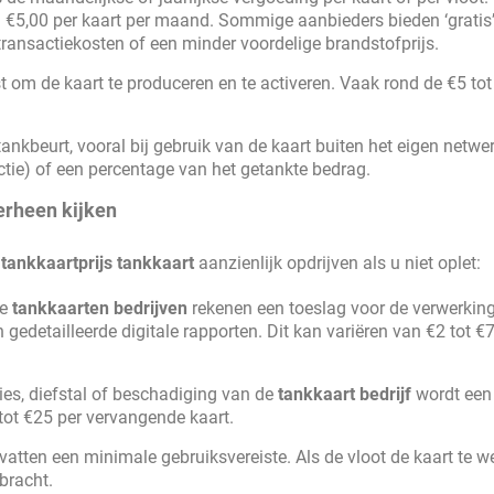
n €5,00 per kaart per maand. Sommige aanbieders bieden ‘gratis
ansactiekosten of een minder voordelige brandstofprijs.
 om de kaart te produceren en te activeren. Vaak rond de €5 tot
ankbeurt, vooral bij gebruik van de kaart buiten het eigen netwer
actie) of een percentage van het getankte bedrag.
erheen kijken
e
tankkaartprijs tankkaart
aanzienlijk opdrijven als u niet oplet:
ge
tankkaarten bedrijven
rekenen een toeslag voor de verwerkin
gedetailleerde digitale rapporten. Dit kan variëren van €2 tot €7
lies, diefstal of beschadiging van de
tankkaart bedrijf
wordt een
ot €25 per vervangende kaart.
tten een minimale gebruiksvereiste. Als de vloot de kaart te w
bracht.