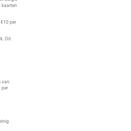
’ kaarten
 €10 per
k. Dit
g van
 per
einig