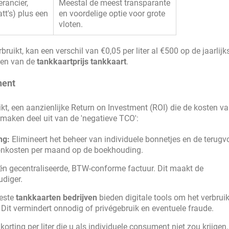
erancier,
Meestal de meest transparante
tt's) plus een
en voordelige optie voor grote
vloten.
bruikt, kan een verschil van €0,05 per liter al €500 op de jaarlij
ten van de
tankkaartprijs tankkaart
.
nent
ikt, een aanzienlijke Return on Investment (ROI) die de kosten v
aken deel uit van de 'negatieve TCO':
ng:
Elimineert het beheer van individuele bonnetjes en de terugv
loonkosten per maand op de boekhouding.
één gecentraliseerde, BTW-conforme factuur. Dit maakt de
udiger.
este
tankkaarten bedrijven
bieden digitale tools om het verbruik
n. Dit vermindert onnodig of privégebruik en eventuele fraude.
orting per liter die u als individuele consument niet zou krijgen.