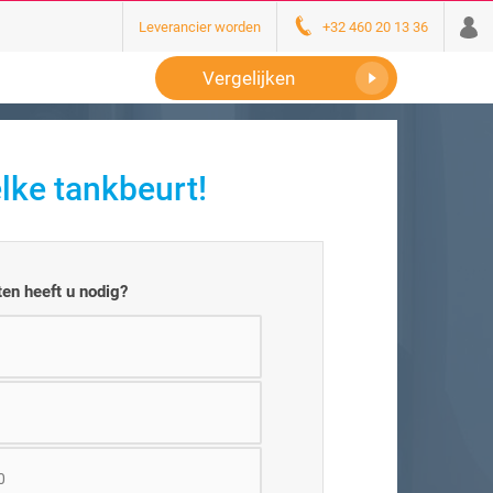
Leverancier worden
+32 460 20 13 36
Vergelijken
lke tankbeurt!
en heeft u nodig?
0