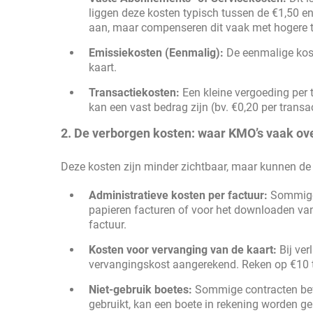
liggen deze kosten typisch tussen de €1,50 e
aan, maar compenseren dit vaak met hogere tr
Emissiekosten (Eenmalig):
De eenmalige kost
kaart.
Transactiekosten:
Een kleine vergoeding per t
kan een vast bedrag zijn (bv. €0,20 per trans
2. De verborgen kosten: waar KMO’s vaak ov
Deze kosten zijn minder zichtbaar, maar kunnen d
Administratieve kosten per factuur:
Sommi
papieren facturen of voor het downloaden van 
factuur.
Kosten voor vervanging van de kaart:
Bij ver
vervangingskost aangerekend. Reken op €10 t
Niet-gebruik boetes:
Sommige contracten beva
gebruikt, kan een boete in rekening worden ge