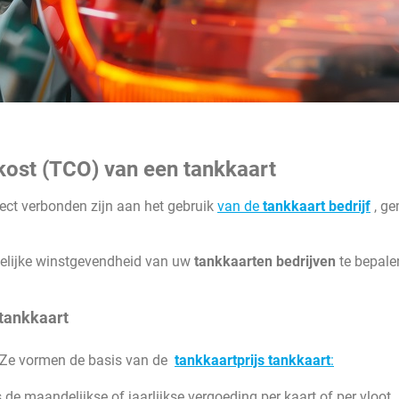
kost (TCO) van een tankkaart
rect verbonden zijn aan het gebruik
van de
tankkaart bedrijf
, ge
kelijke winstgevendheid van uw
tankkaarten bedrijven
te bepale
 tankkaart
n. Ze vormen de basis van de
tankkaartprijs tankkaart
:
s de maandelijkse of jaarlijkse vergoeding per kaart of per vloot. 