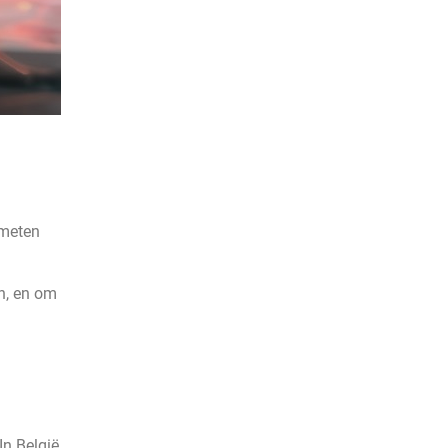
meten
n, en om
In België