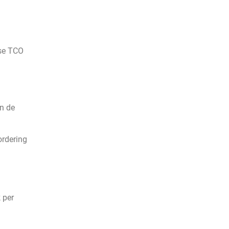
kse TCO
an de
ordering
 per