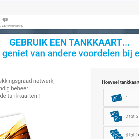
 / ANTWOORDEN
GEBRUIK EEN TANKKAART
...
 geniet van andere voordelen bij e
dekkingsgraad netwerk,
Hoeveel tankkaart
dig beheer...
nde tankkaarten !
1
2 tot 5
6 tot 1