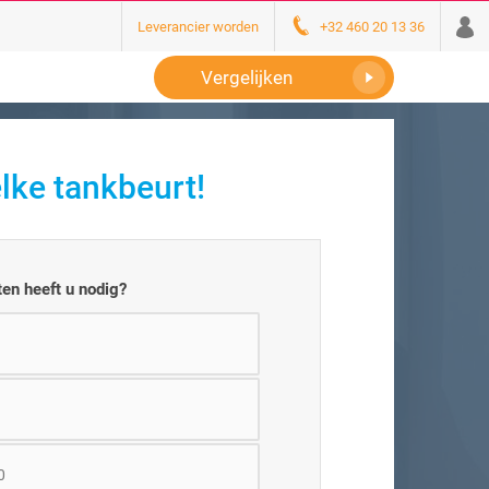
Leverancier worden
+32 460 20 13 36
Vergelijken
lke tankbeurt!
en heeft u nodig?
0