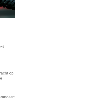
eke
racht op
te
arandeert