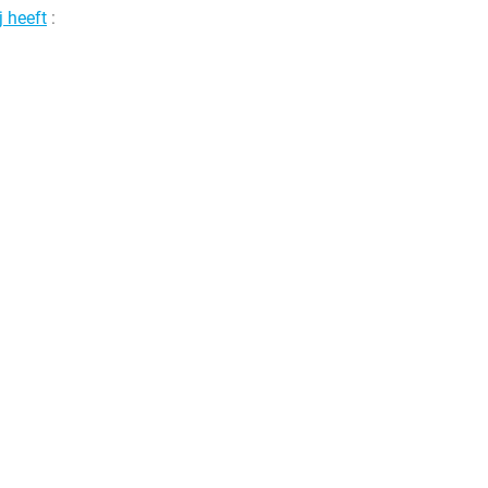
j heeft
: