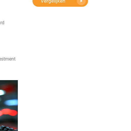
Vergelijken
ard
vestment