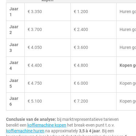
Jaar
€ 3.350
€ 1.200
Huren go
1
Jaar
€ 3.700
€ 2.400
Huren go
2
Jaar
€ 4.050
€ 3.600
Huren go
3
Jaar
€ 4.400
€ 4.800
Kopen g
4
Jaar
€ 4.750
€ 6.000
Kopen go
5
Jaar
€ 5.100
€ 7.200
Kopen go
6
Conclusie van de analyse:
bij marktrepresentatieve tarieven
bereikt een
koffiemachine kopen
het break-even punt t.o.v.
koffiemachine huren
na approximately
3,5 à 4 jaar
. Bij een