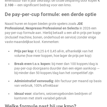
levensduur van 6 jaar bedraagt de totale besparing door kopen
€
2.100
— een significant bedrag voor een kmo.
De pay-per-cup formule: een derde optie
Naast huren en kopen bieden grote spelers zoals
JDE
Professional, Nespresso Professional en Selecta
in 2026 een
pay-per-cup formule aan. Hierbij betaalt u een all-in prijs per kopje
(inclusief machine, bonen, onderhoud en service) zonder enige
vaste maandelijkse kost. Kenmerken:
Prijs per kop:
€ 0,25 à € 0,45 all-in, afhankelijk van het
volume (hoe meer koppen, hoe lager de prijs per kop)
Break-even t.o.v. kopen:
bij meer dan 100 koppen/dag is
pay-per-cup doorgaans duurder dan een eigen aankoop —
bij minder dan 50 koppen/dag kan het competitief zijn
Administratief eenvoudig:
één factuur per maand op basis
van verbruik, 100% aftrekbaar
Ideaal voor:
starters, seizoensgebonden bedrijven of
kantoren met sterk variabel gebruik
Welke formule past bij uw kmo?