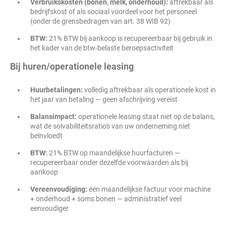
Verbruikskosten (bonen, melk, onderhoud):
aftrekbaar als
bedrijfskost of als sociaal voordeel voor het personeel
(onder de grensbedragen van art. 38 WIB 92)
BTW:
21% BTW bij aankoop is recupereerbaar bij gebruik in
het kader van de btw-belaste beroepsactiviteit
Bij huren/operationele leasing
Huurbetalingen:
volledig aftrekbaar als operationele kost in
het jaar van betaling — geen afschrijving vereist
Balansimpact:
operationele leasing staat niet op de balans,
wat de solvabiliteitsratio's van uw onderneming niet
beïnvloedt
BTW:
21% BTW op maandelijkse huurfacturen —
recupereerbaar onder dezelfde voorwaarden als bij
aankoop
Vereenvoudiging:
één maandelijkse factuur voor machine
+ onderhoud + soms bonen — administratief veel
eenvoudiger