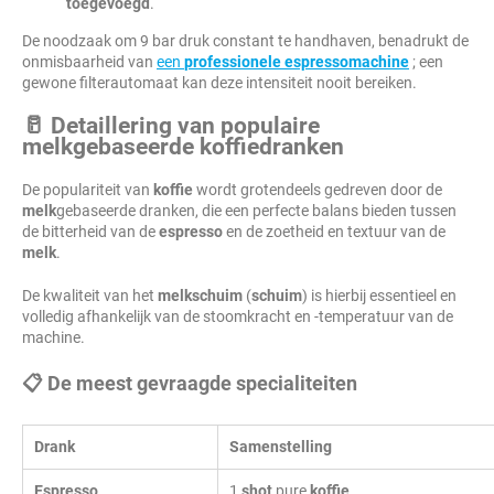
toegevoegd
.
De noodzaak om 9 bar druk constant te handhaven, benadrukt de
onmisbaarheid van
een
professionele espressomachine
; een
gewone filterautomaat kan deze intensiteit nooit bereiken.
🥛 Detaillering van populaire
melkgebaseerde koffiedranken
De populariteit van
koffie
wordt grotendeels gedreven door de
melk
gebaseerde dranken, die een perfecte balans bieden tussen
de bitterheid van de
espresso
en de zoetheid en textuur van de
melk
.
De kwaliteit van het
melkschuim
(
schuim
) is hierbij essentieel en
volledig afhankelijk van de stoomkracht en -temperatuur van de
machine.
📋 De meest gevraagde specialiteiten
Drank
Samenstelling
Espresso
1
shot
pure
koffie
.