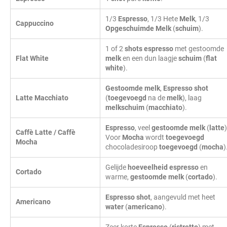
1/3
Espresso
, 1/3 Hete
Melk
, 1/3
Cappuccino
Opgeschuimde
Melk
(
schuim
).
1 of 2
shots
espresso
met gestoomde
Flat White
melk
en een dun laagje
schuim
(
flat
white
).
Gestoomde
melk
,
Espresso
shot
Latte Macchiato
(
toegevoegd
na de
melk
), laag
melkschuim
(
macchiato
).
Espresso
, veel
gestoomde
melk
(
latte
)
Caffè Latte / Caffè
Voor
Mocha
wordt
toegevoegd
Mocha
chocoladesiroop
toegevoegd
(
mocha
)
Gelijde
hoeveelheid
espresso
en
Cortado
warme,
gestoomde
melk
(
cortado
).
Espresso
shot
, aangevuld met heet
Americano
water
(
americano
).