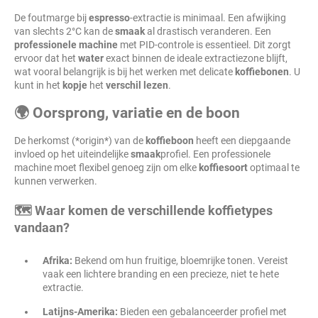
De foutmarge bij
espresso
-extractie is minimaal. Een afwijking
van slechts 2°C kan de
smaak
al drastisch veranderen. Een
professionele machine
met PID-controle is essentieel. Dit zorgt
ervoor dat het
water
exact binnen de ideale extractiezone blijft,
wat vooral belangrijk is bij het werken met delicate
koffiebonen
. U
kunt in het
kopje
het
verschil
lezen
.
🌍 Oorsprong, variatie en de boon
De herkomst (*origin*) van de
koffieboon
heeft een diepgaande
invloed op het uiteindelijke
smaak
profiel. Een professionele
machine moet flexibel genoeg zijn om elke
koffiesoort
optimaal te
kunnen verwerken.
🗺️ Waar komen de verschillende koffietypes
vandaan?
Afrika:
Bekend om hun fruitige, bloemrijke tonen. Vereist
vaak een lichtere branding en een precieze, niet te hete
extractie.
Latijns-Amerika:
Bieden een gebalanceerder profiel met