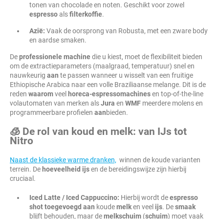
tonen van chocolade en noten. Geschikt voor zowel
espresso
als
filterkoffie
.
Azië:
Vaak de oorsprong van Robusta, met een zware body
en aardse smaken.
De
professionele machine
die u kiest, moet de flexibiliteit bieden
om de extractieparameters (maalgraad, temperatuur) snel en
nauwkeurig
aan
te passen wanneer u wisselt van een fruitige
Ethiopische Arabica naar een volle Braziliaanse melange. Dit is de
reden
waarom
veel
horeca-espressomachines
en top-of-the-line
volautomaten van merken als
Jura
en
WMF
meerdere molens en
programmeerbare profielen
aan
bieden.
🧊 De rol van koud en melk: van IJs tot
Nitro
Naast de klassieke warme dranken,
winnen de koude varianten
terrein. De
hoeveelheid
ijs
en de bereidingswijze zijn hierbij
cruciaal.
Iced Latte / Iced Cappuccino:
Hierbij wordt de
espresso
shot
toegevoegd
aan
koude
melk
en veel
ijs
. De
smaak
blijft behouden, maar de
melkschuim
(
schuim
) moet vaak