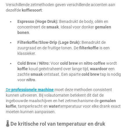
Verschillende zetmethoden geven verschillende accenten aan
dezelfde
koffiesoort
:
Espresso (Hoge Druk):
Benadrukt de body, oliën en
concentreert de
smaak
. Ideaal voor donker
gemalen
bonen
.
Filterkoffie/Slow-Drip (Lage Druk):
Benadrukt de
zuurgraad en de fruitige tonen. De
filterkoffie
is een
klassieker.
Cold Brew / Nitro:
Voor
cold
brew
en
nitro
coffee
wordt
koffie
koud geëxtraheerd over lange tijd,
waardoor
een
zachte
smaak
ontstaat. Een aparte
cold
brew
tap is nodig
voor
nitro
.
De
professionele machine
moet deze methoden consistent
kunnen uitvoeren. Bij volautomaten betekent dit dat de
ingebouwde maalschijven en het zetmechanisme de
gemalen
koffie
, tamperkracht en
water
temperatuur voor elke drank exact
moeten kunnen aanpassen.
🌡️ De kritische rol van temperatuur en druk