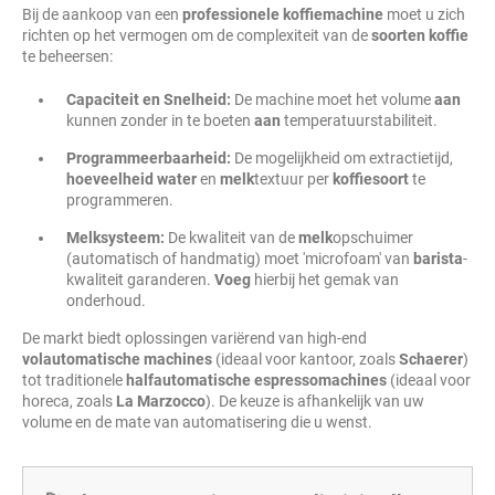
Bij de aankoop van een
professionele koffiemachine
moet u zich
richten op het vermogen om de complexiteit van de
soorten
koffie
te beheersen:
Capaciteit en Snelheid:
De machine moet het volume
aan
kunnen zonder in te boeten
aan
temperatuurstabiliteit.
Programmeerbaarheid:
De mogelijkheid om extractietijd,
hoeveelheid
water
en
melk
textuur per
koffiesoort
te
programmeren.
Melksysteem:
De kwaliteit van de
melk
opschuimer
(automatisch of handmatig) moet 'microfoam' van
barista
-
kwaliteit garanderen.
Voeg
hierbij het gemak van
onderhoud.
De markt biedt oplossingen variërend van high-end
volautomatische machines
(ideaal voor kantoor, zoals
Schaerer
)
tot traditionele
halfautomatische espressomachines
(ideaal voor
horeca, zoals
La Marzocco
). De keuze is afhankelijk van uw
volume en de mate van automatisering die u wenst.