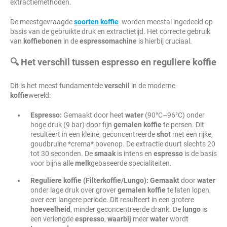
extractiemethoden.
De meestgevraagde
soorten
koffie
worden meestal ingedeeld op
basis van de gebruikte druk en extractietijd. Het correcte gebruik
van
koffiebonen
in de
espressomachine
is hierbij cruciaal.
🔍 Het verschil tussen espresso en reguliere koffie
Dit is het meest fundamentele
verschil
in de moderne
koffie
wereld:
Espresso:
Gemaakt door heet
water
(90°C–96°C) onder
hoge druk (9 bar) door fijn
gemalen
koffie
te persen. Dit
resulteert in een kleine, geconcentreerde
shot
met een rijke,
goudbruine *crema* bovenop. De extractie duurt slechts 20
tot 30 seconden. De
smaak
is intens en
espresso
is de basis
voor bijna alle
melk
gebaseerde specialiteiten.
Reguliere koffie (Filterkoffie/Lungo):
Gemaakt
door
water
onder lage druk over grover
gemalen
koffie
te laten lopen,
over een langere periode. Dit resulteert in een grotere
hoeveelheid
, minder geconcentreerde drank. De
lungo
is
een verlengde
espresso
,
waarbij
meer
water
wordt