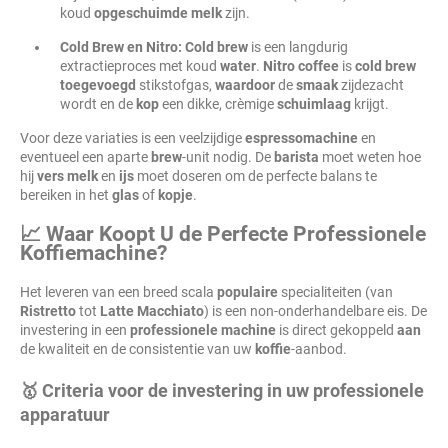
koud
opgeschuimde
melk
zijn.
Cold Brew en Nitro:
Cold
brew
is een langdurig
extractieproces met koud
water
.
Nitro
coffee
is
cold
brew
toegevoegd
stikstofgas,
waardoor
de
smaak
zijdezacht
wordt en de
kop
een dikke, crèmige
schuimlaag
krijgt.
Voor deze variaties is een veelzijdige
espressomachine
en
eventueel een aparte
brew
-unit nodig. De
barista
moet weten hoe
hij
vers
melk
en
ijs
moet doseren om de perfecte balans te
bereiken in het
glas
of
kopje
.
📈 Waar Koopt U de Perfecte Professionele
Koffiemachine?
Het leveren van een breed scala
populaire
specialiteiten (van
Ristretto
tot
Latte Macchiato
) is een non-onderhandelbare eis. De
investering in een
professionele machine
is direct gekoppeld
aan
de kwaliteit en de consistentie van uw
koffie
-aanbod.
🥇 Criteria voor de investering in uw professionele
apparatuur