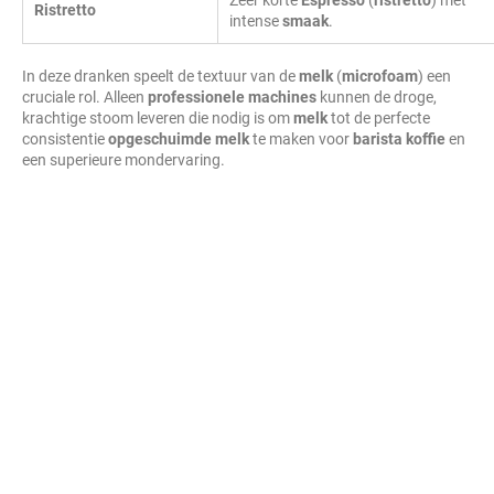
Zeer korte
Espresso
(
ristretto
) met
Ristretto
intense
smaak
.
In deze dranken speelt de textuur van de
melk
(
microfoam
) een
cruciale rol. Alleen
professionele machines
kunnen de droge,
krachtige stoom leveren die nodig is om
melk
tot de perfecte
consistentie
opgeschuimde
melk
te maken voor
barista
koffie
en
een superieure mondervaring.