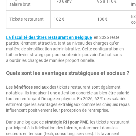
170 € env.
95 à 110 €
salaire brut
im
Ex
Tickets restaurant
102 €
130 €
co
La
fiscalité des titres restaurant en Belgique
en 2026 reste
particulièrement attractive, tant au niveau des charges qu’en
matière de simplification administrative. Cette configuration en
fait un levier stratégique pour soutenir le pouvoir d’achat sans
alourdir les charges de manière proportionnelle.
Quels sont les avantages stratégiques et sociaux ?
Les
bénéfices sociaux
des tickets restaurant sont également
notables. Ils traduisent une attention concrète au bien-être salarié
tout en renforçant l’image employeur. En 2026, 62 % des salariés
estiment que les avantages extralégaux comme les chèques repas
influencent positivement leur perception de l’entreprise.
Dans une logique de
stratégie RH pour PME
, les tickets restaurant
participent à la fidélisation des talents, notamment dans les
secteurs en tension (tech, consulting, services). Ils favorisent