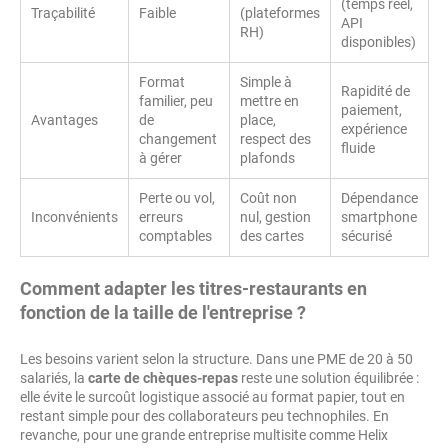
(temps réel,
Traçabilité
Faible
(plateformes
API
RH)
disponibles)
Format
Simple à
Rapidité de
familier, peu
mettre en
paiement,
Avantages
de
place,
expérience
changement
respect des
fluide
à gérer
plafonds
Perte ou vol,
Coût non
Dépendance
Inconvénients
erreurs
nul, gestion
smartphone
comptables
des cartes
sécurisé
Comment adapter les titres-restaurants en
fonction de la taille de l'entreprise ?
Les besoins varient selon la structure. Dans une PME de 20 à 50
salariés, la
carte de chèques-repas
reste une solution équilibrée :
elle évite le surcoût logistique associé au format papier, tout en
restant simple pour des collaborateurs peu technophiles. En
revanche, pour une grande entreprise multisite comme Helix