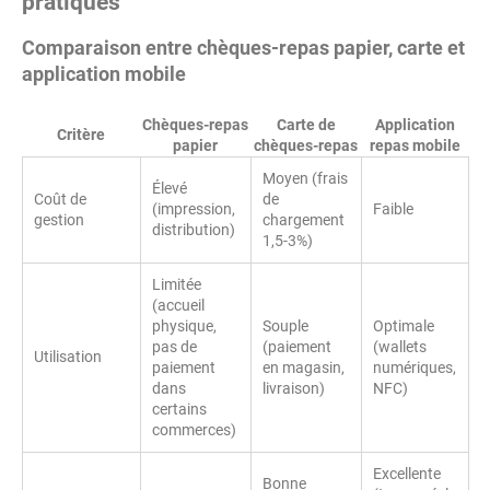
pratiques
Comparaison entre chèques-repas papier, carte et
application mobile
Chèques-repas
Carte de
Application
Critère
papier
chèques-repas
repas mobile
Moyen (frais
Élevé
Coût de
de
(impression,
Faible
gestion
chargement
distribution)
1,5-3%)
Limitée
(accueil
physique,
Souple
Optimale
pas de
(paiement
(wallets
Utilisation
paiement
en magasin,
numériques,
dans
livraison)
NFC)
certains
commerces)
Excellente
Bonne