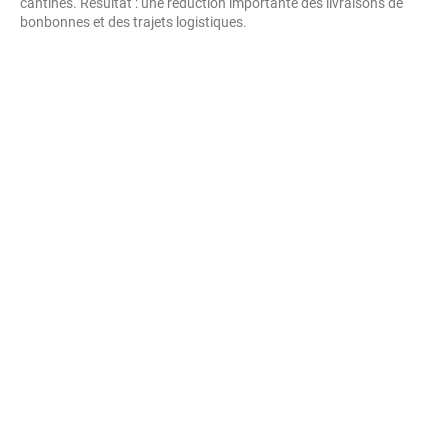
cantines. Résultat : une réduction importante des livraisons de
bonbonnes et des trajets logistiques.