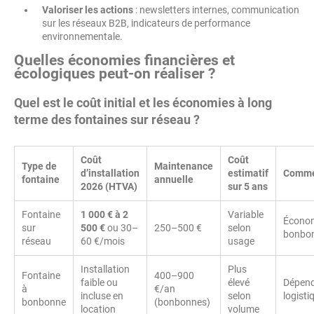
Valoriser les actions
: newsletters internes, communication
sur les réseaux B2B, indicateurs de performance
environnementale.
Quelles économies financières et
écologiques peut-on réaliser ?
Quel est le coût initial et les économies à long
terme des fontaines sur réseau ?
Coût
Coût
Type de
Maintenance
d’installation
estimatif
Comme
fontaine
annuelle
2026 (HTVA)
sur 5 ans
Fontaine
1 000 € à 2
Variable
Économ
sur
500 €
ou 30–
250–500 €
selon
bonbo
réseau
60 €/mois
usage
Installation
Plus
Fontaine
400–900
faible ou
élevé
Dépen
à
€/an
incluse en
selon
logisti
bonbonne
(bonbonnes)
location
volume