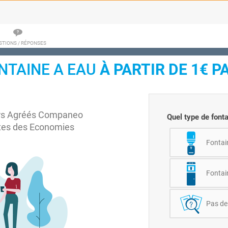
STIONS / RÉPONSES
ONTAINE A EAU
À PARTIR DE 1€ P
rs Agréés Companeo
Quel type de fonta
ites des Economies
Fontain
Fontai
Pas de