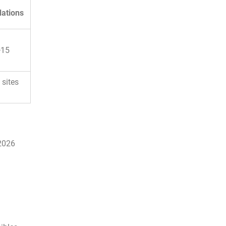
ations
>15
 sites
 2026