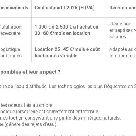
nconvénients
Coût estimatif 2026 (HTVA)
Recommand
Idéale pour
nstallation
1 000 € à 2 500 € à l’achat ou
entreprises 
écessaire
30–60 €/mois en location
salariés
ogistique
Location 25–45 €/mois + coût
Adaptée aux
bonbonnes
bonbonnes variable
temporaires
sponibles et leur impact ?
ire de l’eau distribuée. Les technologies les plus fréquentes en
 les odeurs liés au chlore.
logique lorsqu’elle est correctement entretenue.
 fines tout en conservant une partie des minéraux naturels.
e (génère des rejets d’eau).