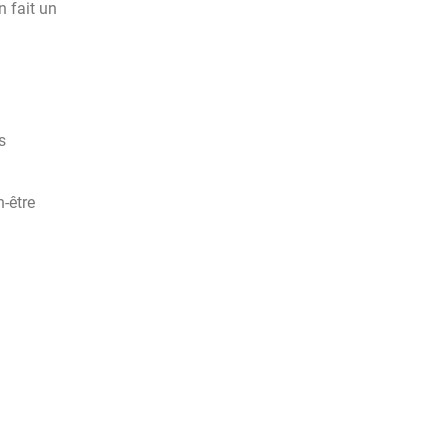
n fait un
s
n-être