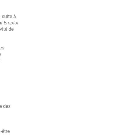
 suite à
al Emploi
vité de
es
e
u
re des
-être