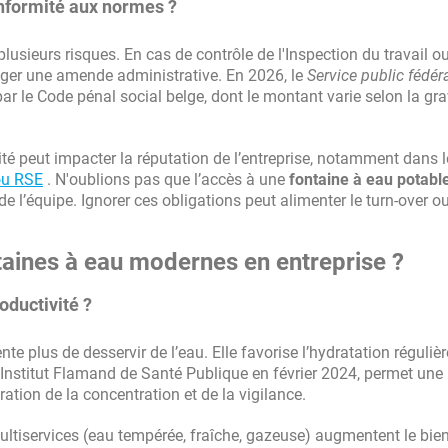
nformité aux normes ?
usieurs risques. En cas de contrôle de l'Inspection du travail ou
nfliger une amende administrative. En 2026, le
Service public fédér
ar le Code pénal social belge, dont le montant varie selon la gra
té peut impacter la réputation de l’entreprise, notamment dans l
 ou RSE
. N'oublions pas que l’accès à une
fontaine à eau potabl
e l’équipe. Ignorer ces obligations peut alimenter le turn-over o
taines à eau modernes en entreprise ?
oductivité ?
e plus de desservir de l’eau. Elle favorise l’hydratation réguliè
l’Institut Flamand de Santé Publique en février 2024, permet une
ation de la concentration et de la vigilance.
ltiservices (eau tempérée, fraîche, gazeuse) augmentent le bien