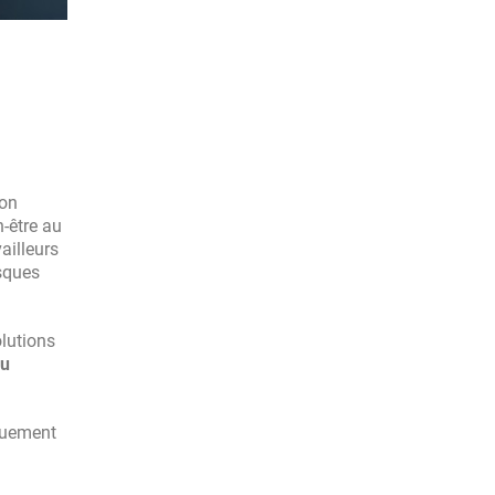
lon
-être au
ailleurs
isques
olutions
au
quement