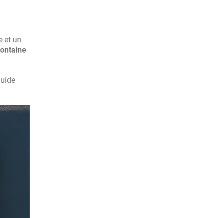
e et un
fontaine
guide