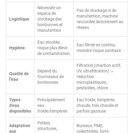
Nécessite un
Pas de stockage ni de
espace de
manutention, machine
Logistique
stockage des
raccordée directement au
bonbonnes et
réseau
manutention
Eau stockée,
Eau filtrée en continu,
Hygiène
risque plus élevé
moindre risque sanitaire
de contamination
Filtration (charbon actif,
Dépend du
UV, ultrafiltration) →
Qualité de
fournisseur de
réduction
l’eau
bonbonnes
microplastiques,
pesticides, chlore
Types
Principalement
Eau froide, tempérée,
d’eau
eau
chaude, très chaude et
disponibles
froide/tempérée
parfois gazeuse
Petites
Adaptation
Bureaux, PME,
structures,
aux
collectivités, forte