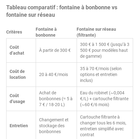
Tableau comparatif : fontaine à bonbonne vs
fontaine sur réseau
Fontaine à
Fontaine sur réseau
Critères
bonbonne
(filtrante)
300 € à 1 500 € (jusqu’à 3
Coût
À partir de 300 €
500 € pour modèles haut
d’achat
de gamme)
35 à 70 €/mois (selon
Coût de
20 à 40 €/mois
options et entretien
location
inclus)
Achat de
Eau du robinet (~0,004
Coût
bonbonnes (≈ 5 à
€/L) + cartouche filtrante
d’usage
7 € / 18-20 L)
(~60 €/6 mois)
Cartouche filtrante à
Changement et
changer tous les 6 mois,
Entretien
stockage des
entretien simplifié avec
bonbonnes
contrat