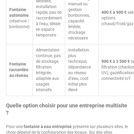
Mobilité,
manuel ou
installation
Fontaine
gestion
rapide, pas de
400 € à 900 €
sel
autonome
bonbonnes,
raccordement
options
(réservoir /
capacité
à l’eau, idéale
(chaud/froid/gaz
bonbonne)
limitée,
en espace
stockage
temporaire
nécessaire
Alimentation
Installation
continue, pas
plus
de stockage,
technique,
900 € à 2 500 €
s
Fontaine
filtration
dépendance
filtration (charbo
raccordée
intégrée,
au réseau
UV), gazéification
au réseau
adaptée aux
d’eau, coût
connectivité IoT
usages
initial plus
intensifs
élevé
Quelle option choisir pour une entreprise multisite
?
Pour une
fontaine à eau entreprise
présente sur plusieurs sites, le
choix dépend de la configuration des locaux. Sur des sites