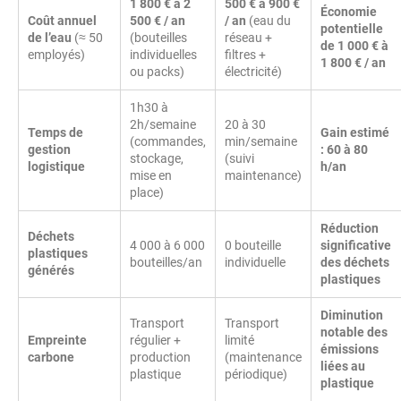
1 800 € à 2
500 € à 900 €
Économie
Coût annuel
500 € / an
/ an
(eau du
potentielle
de l’eau
(≈ 50
(bouteilles
réseau +
de 1 000 € à
employés)
individuelles
filtres +
1 800 € / an
ou packs)
électricité)
1h30 à
2h/semaine
20 à 30
Temps de
Gain estimé
(commandes,
min/semaine
gestion
: 60 à 80
stockage,
(suivi
logistique
h/an
mise en
maintenance)
place)
Réduction
Déchets
4 000 à 6 000
0 bouteille
significative
plastiques
bouteilles/an
individuelle
des déchets
générés
plastiques
Diminution
Transport
Transport
notable des
Empreinte
régulier +
limité
émissions
carbone
production
(maintenance
liées au
plastique
périodique)
plastique