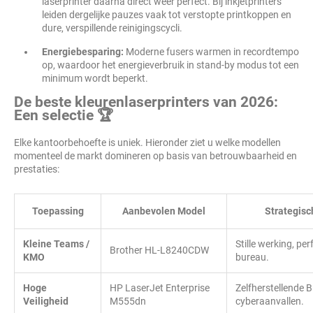
laserprinter daarna direct weer perfect. Bij inkjetprinters
leiden dergelijke pauzes vaak tot verstopte printkoppen en
dure, verspillende reinigingscycli.
Energiebesparing:
Moderne fusers warmen in recordtempo
op, waardoor het energieverbruik in stand-by modus tot een
minimum wordt beperkt.
De beste kleurenlaserprinters van 2026:
Een selectie 🏆
Elke kantoorbehoefte is uniek. Hieronder ziet u welke modellen
momenteel de markt domineren op basis van betrouwbaarheid en
prestaties:
Toepassing
Aanbevolen Model
Strategisc
Kleine Teams /
Stille werking, per
Brother HL-L8240CDW
KMO
bureau.
Hoge
HP LaserJet Enterprise
Zelfherstellende 
Veiligheid
M555dn
cyberaanvallen.