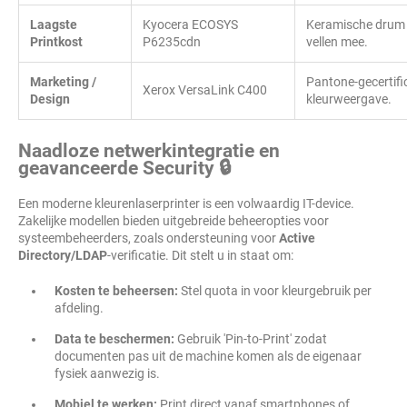
Laagste
Kyocera ECOSYS
Keramische drum
Printkost
P6235cdn
vellen mee.
Marketing /
Pantone-gecertifi
Xerox VersaLink C400
Design
kleurweergave.
Naadloze netwerkintegratie en
geavanceerde Security 🔒
Een moderne kleurenlaserprinter is een volwaardig IT-device.
Zakelijke modellen bieden uitgebreide beheeropties voor
systeembeheerders, zoals ondersteuning voor
Active
Directory/LDAP
-verificatie. Dit stelt u in staat om:
Kosten te beheersen:
Stel quota in voor kleurgebruik per
afdeling.
Data te beschermen:
Gebruik 'Pin-to-Print' zodat
documenten pas uit de machine komen als de eigenaar
fysiek aanwezig is.
Mobiel te werken:
Print direct vanaf smartphones of