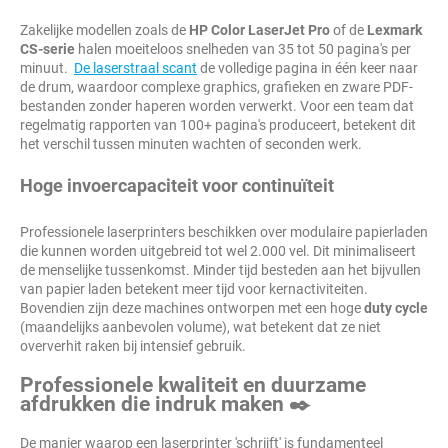
Zakelijke modellen zoals de
HP Color LaserJet Pro
of de
Lexmark
CS-serie
halen moeiteloos snelheden van 35 tot 50 pagina's per
minuut.
De laserstraal scant
de volledige pagina in één keer naar
de drum, waardoor complexe graphics, grafieken en zware PDF-
bestanden zonder haperen worden verwerkt. Voor een team dat
regelmatig rapporten van 100+ pagina's produceert, betekent dit
het verschil tussen minuten wachten of seconden werk.
Hoge invoercapaciteit voor continuïteit
Professionele laserprinters beschikken over modulaire papierladen
die kunnen worden uitgebreid tot wel 2.000 vel. Dit minimaliseert
de menselijke tussenkomst. Minder tijd besteden aan het bijvullen
van papier laden betekent meer tijd voor kernactiviteiten.
Bovendien zijn deze machines ontworpen met een hoge
duty cycle
(maandelijks aanbevolen volume), wat betekent dat ze niet
oververhit raken bij intensief gebruik.
Professionele kwaliteit en duurzame
afdrukken die indruk maken ✒️
De manier waarop een laserprinter 'schrijft' is fundamenteel