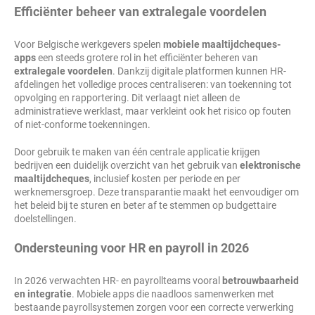
Efficiënter beheer van extralegale voordelen
Voor Belgische werkgevers spelen
mobiele maaltijdcheques-
apps
een steeds grotere rol in het efficiënter beheren van
extralegale voordelen
. Dankzij digitale platformen kunnen HR-
afdelingen het volledige proces centraliseren: van toekenning tot
opvolging en rapportering. Dit verlaagt niet alleen de
administratieve werklast, maar verkleint ook het risico op fouten
of niet-conforme toekenningen.
Door gebruik te maken van één centrale applicatie krijgen
bedrijven een duidelijk overzicht van het gebruik van
elektronische
maaltijdcheques
, inclusief kosten per periode en per
werknemersgroep. Deze transparantie maakt het eenvoudiger om
het beleid bij te sturen en beter af te stemmen op budgettaire
doelstellingen.
Ondersteuning voor HR en payroll in 2026
In 2026 verwachten HR- en payrollteams vooral
betrouwbaarheid
en integratie
. Mobiele apps die naadloos samenwerken met
bestaande payrollsystemen zorgen voor een correcte verwerking