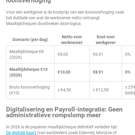
loonsverhoging
Voor een werkgever is de kostprijs van een loonsverhoging vaak
het dubbele van wat de werknemer netto ontvangt.
Maaltijdcheques doorbreken deze logica.
Netto voor
Kost voor
Scenario (per dag)
werknemer
werkgever
Maaltijdcheque €8
€8,00
€6,91
0%
(2026)
Maaltijdcheque €10
€10,00
€8,91
0%
(2026)
Bruto loonsverhoging
± 25
± €4,50
± €12,50
(€10)
bedri
Digitalisering en Payroll-integratie: Geen
administratieve rompslomp meer
In 2026 is de papieren maaltijdcheque definitief verleden tijd.
De digitale kaart
(van aanbieders zoals Edenred, Monizze of