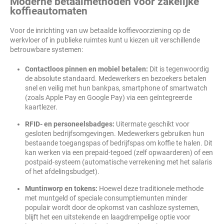
Moderne betaalmethoden voor zakelijke
koffieautomaten
Voor de inrichting van uw betaalde koffievoorziening op de
werkvloer of in publieke ruimtes kunt u kiezen uit verschillende
betrouwbare systemen:
Contactloos pinnen en mobiel betalen:
Dit is tegenwoordig
de absolute standaard. Medewerkers en bezoekers betalen
snel en veilig met hun bankpas, smartphone of smartwatch
(zoals Apple Pay en Google Pay) via een geïntegreerde
kaartlezer.
RFID- en personeelsbadges:
Uitermate geschikt voor
gesloten bedrijfsomgevingen. Medewerkers gebruiken hun
bestaande toegangspas of bedrijfspas om koffie te halen. Dit
kan werken via een prepaid-tegoed (zelf opwaarderen) of een
postpaid-systeem (automatische verrekening met het salaris
of het afdelingsbudget).
Muntinworp en tokens:
Hoewel deze traditionele methode
met muntgeld of speciale consumptiemunten minder
populair wordt door de opkomst van cashloze systemen,
blijft het een uitstekende en laagdrempelige optie voor