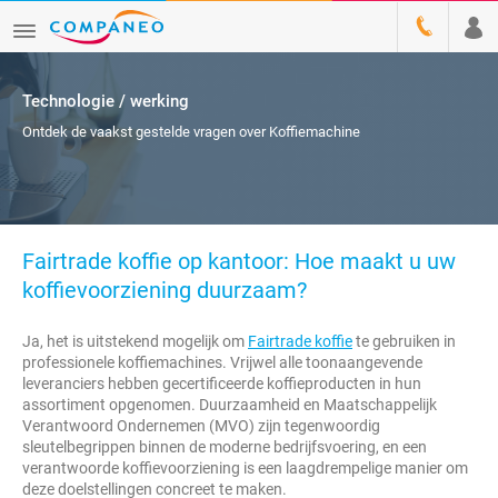
Technologie / werking
Ontdek de vaakst gestelde vragen over Koffiemachine
Fairtrade koffie op kantoor: Hoe maakt u uw
koffievoorziening duurzaam?
Ja, het is uitstekend mogelijk om
Fairtrade koffie
te gebruiken in
professionele koffiemachines. Vrijwel alle toonaangevende
leveranciers hebben gecertificeerde koffieproducten in hun
assortiment opgenomen. Duurzaamheid en Maatschappelijk
Verantwoord Ondernemen (MVO) zijn tegenwoordig
sleutelbegrippen binnen de moderne bedrijfsvoering, en een
verantwoorde koffievoorziening is een laagdrempelige manier om
deze doelstellingen concreet te maken.