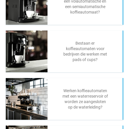
een volautomatische en
een semiautomatische
koffieautomaat?
Bestaan er
koffieautomaten voor
bedrijven die werken met
pads of cups?
Werken koffieautomaten
met een waterreservoir of
worden ze aangesloten
op de waterleiding?