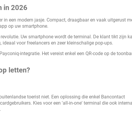
n in 2026
r in een modern jasje. Compact, draagbaar en vaak uitgerust m
 app op uw smartphone.
evolutie. Uw smartphone wordt de terminal. De klant tikt zijn ka
 ideaal voor freelancers en zeer kleinschalige pop-ups.
 Payconiq-integratie. Het vereist enkel een QR-code op de toonba
op letten?
buitenlandse toerist niet. Een oplossing die enkel Bancontact
ardgebruikers. Kies voor een 'all-in-one' terminal die ook intern
.