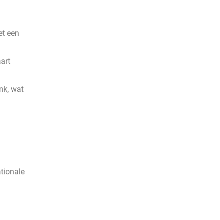
et een
art
nk, wat
ationale