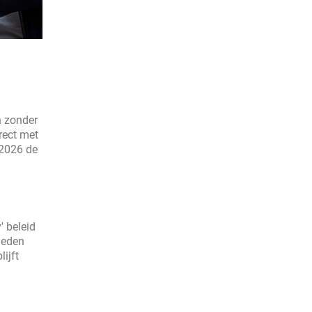
 zonder
rect met
 2026 de
' beleid
bieden
lijft