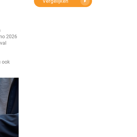
Vergelijken
n
nno 2026
ival
u ook