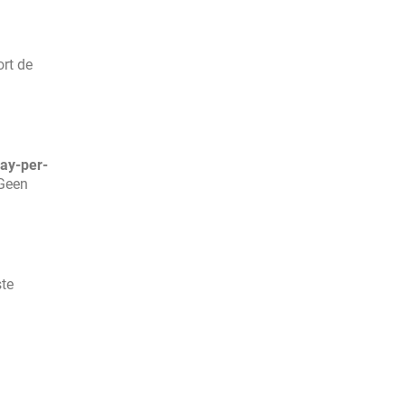
ort de
ay-per-
 Geen
ste