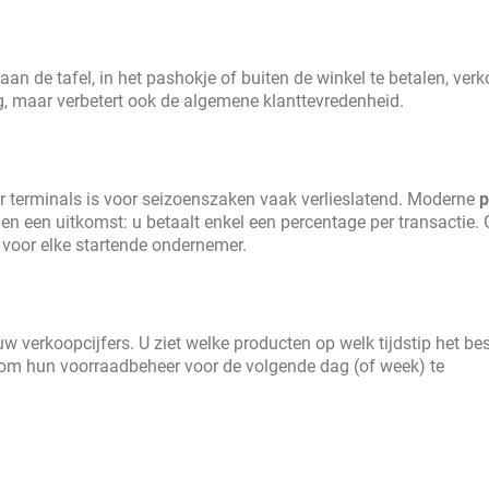
aan de tafel, in het pashokje of buiten de winkel te betalen, verk
ing, maar verbetert ook de algemene klanttevredenheid.
r terminals is voor seizoenszaken vaak verlieslatend. Moderne
p
 een uitkomst: u betaalt enkel een percentage per transactie.
 voor elke startende ondernemer.
w verkoopcijfers. U ziet welke producten op welk tijdstip het be
s om hun voorraadbeheer voor de volgende dag (of week) te