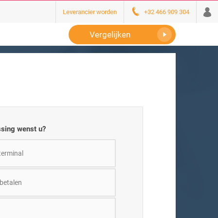
Leverancier worden
+32 466 909 304
Vergelijken
ssing wenst u?
terminal
 betalen