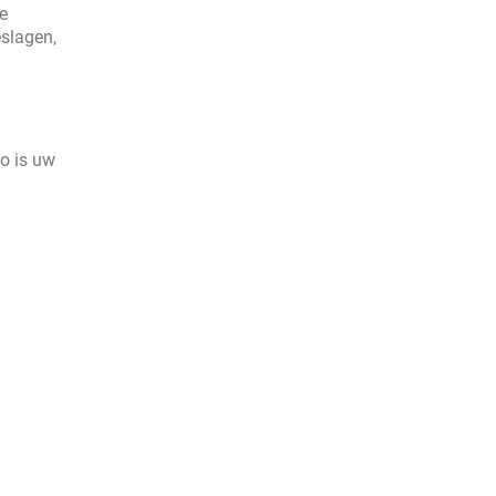
e
eslagen,
Zo is uw