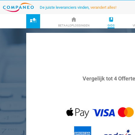
De juiste leveranciers vinden,
verandert alles!
BETAALOPLOSSINGEN
GIDS
V
Vergelijk tot 4 Offert