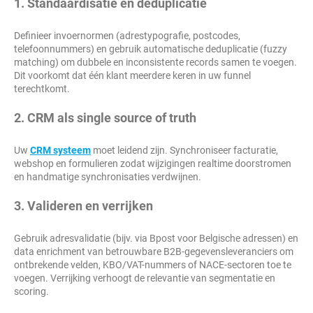
1. Standaardisatie en deduplicatie
Definieer invoernormen (adrestypografie, postcodes,
telefoonnummers) en gebruik automatische deduplicatie (fuzzy
matching) om dubbele en inconsistente records samen te voegen.
Dit voorkomt dat één klant meerdere keren in uw funnel
terechtkomt.
2. CRM als single source of truth
Uw
CRM systeem
moet leidend zijn. Synchroniseer facturatie,
webshop en formulieren zodat wijzigingen realtime doorstromen
en handmatige synchronisaties verdwijnen.
3. Valideren en verrijken
Gebruik adresvalidatie (bijv. via Bpost voor Belgische adressen) en
data enrichment van betrouwbare B2B-gegevensleveranciers om
ontbrekende velden, KBO/VAT-nummers of NACE-sectoren toe te
voegen. Verrijking verhoogt de relevantie van segmentatie en
scoring.