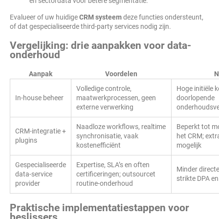
en sectordata voor betere segmentatie.
Evalueer of uw huidige
CRM systeem
deze functies ondersteunt,
of dat gespecialiseerde third-party services nodig zijn.
Vergelijking: drie aanpakken voor data-
onderhoud
Aanpak
Voordelen
N
Volledige controle,
Hoge initiële 
In-house beheer
maatwerkprocessen, geen
doorlopende
externe verwerking
onderhoudsve
Naadloze workflows, realtime
Beperkt tot m
CRM-integratie +
synchronisatie, vaak
het CRM; extra
plugins
kostenefficiënt
mogelijk
Gespecialiseerde
Expertise, SLA’s en often
Minder directe
data-service
certificeringen; outsourcet
strikte DPA en
provider
routine-onderhoud
Praktische implementatiestappen voor
beslissers