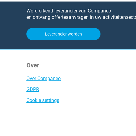
Word erkend leverancier van Companeo
en ontvang offerteaanvragen in uw activiteitensecto
Leverancier worden
Over
Over Companeo
GDPR
Cookie settings
Compan