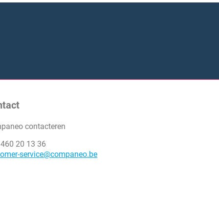
ntact
paneo contacteren
 460 20 13 36
tomer-service@companeo.be
Digital