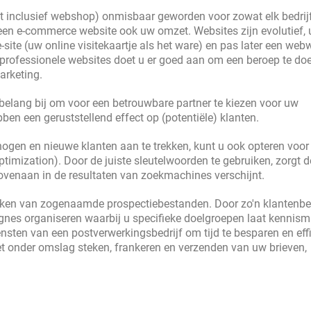
et inclusief webshop) onmisbaar geworden voor zowat elk bedrij
 een e-commerce website ook uw omzet. Websites zijn evolutief, 
te (uw online visitekaartje als het ware) en pas later een web
 professionele websites doet u er goed aan om een beroep te do
arketing.
belang bij om voor een betrouwbare partner te kiezen voor uw
bben een geruststellend effect op (potentiële) klanten.
hogen en nieuwe klanten aan te trekken, kunt u ook opteren voor
imization). Door de juiste sleutelwoorden te gebruiken, zorgt 
ovenaan in de resultaten van zoekmachines verschijnt.
aken van zogenaamde prospectiebestanden. Door zo'n klantenbe
gnes organiseren waarbij u specifieke doelgroepen laat kennis
nsten van een postverwerkingsbedrijf om tijd te besparen en effi
et onder omslag steken, frankeren en verzenden van uw brieven,