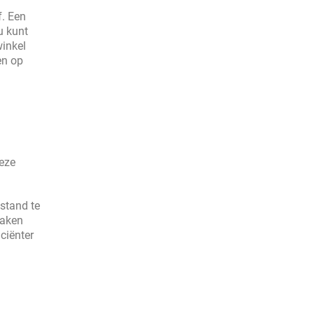
f. Een
u kunt
winkel
en op
deze
stand te
maken
ciënter