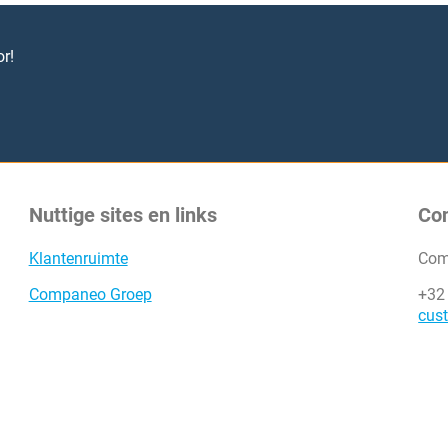
r!
Nuttige sites en links
Co
Klantenruimte
Com
Companeo Groep
+32
cus
eo (c) 2000-2026 - Alle Rechten voorbehouden
Groupe Infopro 