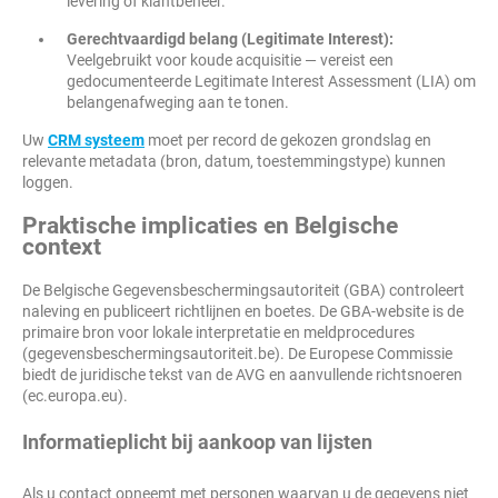
levering of klantbeheer.
Gerechtvaardigd belang (Legitimate Interest):
Veelgebruikt voor koude acquisitie — vereist een
gedocumenteerde Legitimate Interest Assessment (LIA) om
belangenafweging aan te tonen.
Uw
CRM systeem
moet per record de gekozen grondslag en
relevante metadata (bron, datum, toestemmingstype) kunnen
loggen.
Praktische implicaties en Belgische
context
De Belgische Gegevensbeschermingsautoriteit (GBA) controleert
naleving en publiceert richtlijnen en boetes. De GBA-website is de
primaire bron voor lokale interpretatie en meldprocedures
(gegevensbeschermingsautoriteit.be). De Europese Commissie
biedt de juridische tekst van de AVG en aanvullende richtsnoeren
(ec.europa.eu).
Informatieplicht bij aankoop van lijsten
Als u contact opneemt met personen waarvan u de gegevens niet