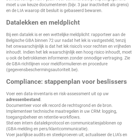
moet u uw keuze documenteren (bijv. 3 jaar inactiviteit als grens)
en de LIA waarop dit besluit is gebaseerd bewaren.
Datalekken en meldplicht
Bij een datalek is er een wettelijke meldplicht: rapporteer aan de
Belgische GBA binnen 72 uur nadat het lek is vastgesteld, tenzij
het onwaarschijnlijk is dat het lek risico’s voor rechten en vrijheden
inhoudt. Indien het lek waarschijnlijk een hoog risico inhoudt, moet
u ook de betrokkenen informeren zonder onnodige vertraging. Zie
de GBA-richtlijnen voor meldformulieren en procedure
(gegevensbeschermingsautoriteit.be).
Compliance: stappenplan voor beslissers
Voer een data-inventaris en risk-assessment uit op uw
adressenbestand
.
Documenteer voor elk record de rechtsgrond en de bron.
Implementeer technische maatregelen in uw CRM: logging,
toegangsbeheer en retentie-workflows.
Stel een intern datalekprotocol en communicatiesjablonen op
(GBA-melding en pers/klantcommunicatie).
Voer jaarlijkse audits en steekproeven uit; actualiseer de LIA’s en