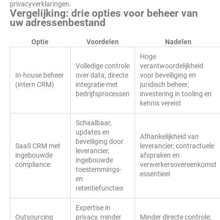
privacyverklaringen.
Vergelijking: drie opties voor beheer van
uw adressenbestand
Optie
Voordelen
Nadelen
Hoge
Volledige controle
verantwoordelijkheid
In-house beheer
over data, directe
voor beveiliging en
(intern CRM)
integratie met
juridisch beheer;
bedrijfsprocessen
investering in tooling en
kennis vereist
Schaalbaar,
updates en
Afhankelijkheid van
beveiliging door
SaaS CRM met
leverancier; contractuele
leverancier,
ingebouwde
afspraken en
ingebouwde
compliance
verwerkersovereenkomst
toestemmings-
essentieel
en
retentiefuncties
Expertise in
Outsourcing
privacy, minder
Minder directe controle;