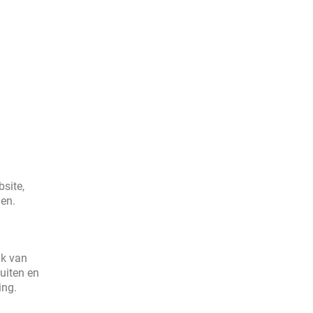
site,
gen.
jk van
uiten en
ing.