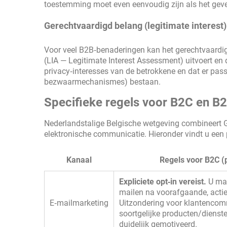
toestemming moet even eenvoudig zijn als het gev
Gerechtvaardigd belang (legitimate interest)
Voor veel B2B‑benaderingen kan het gerechtvaardi
(LIA — Legitimate Interest Assessment) uitvoert e
privacy‑interesses van de betrokkene en dat er pas
bezwaarmechanismes) bestaan.
Specifieke regels voor B2C en B2
Nederlandstalige Belgische wetgeving combineert G
elektronische communicatie. Hieronder vindt u een 
Kanaal
Regels voor B2C (p
Expliciete opt‑in vereist.
U ma
mailen na voorafgaande, acti
E‑mailmarketing
Uitzondering voor klantencom
soortgelijke producten/dienste
duidelijk gemotiveerd.