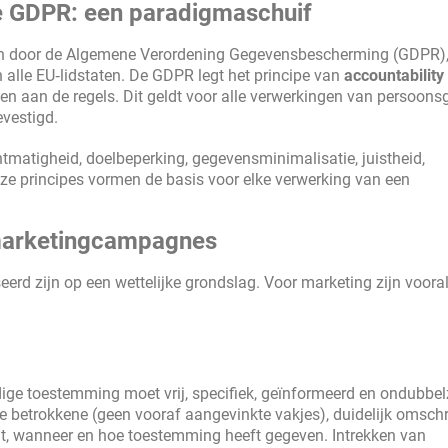
e GDPR: een paradigmaschuif
gen door de Algemene Verordening Gegevensbescherming (GDPR),
 alle EU‑lidstaten. De GDPR legt het principe van
accountability
en aan de regels. Dit geldt voor alle verwerkingen van persoon
evestigd.
tmatigheid, doelbeperking, gegevensminimalisatie, juistheid,
eze principes vormen de basis voor elke verwerking van een
 marketingcampagnes
rd zijn op een wettelijke grondslag. Voor marketing zijn voora
ge toestemming moet vrij, specifiek, geïnformeerd en ondubbel
 de betrokkene (geen vooraf aangevinkte vakjes), duidelijk omsch
wat, wanneer en hoe toestemming heeft gegeven. Intrekken van