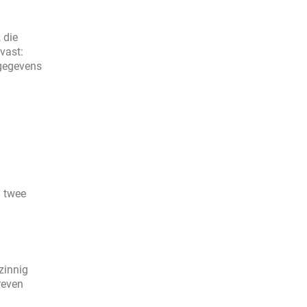
 die
vast:
sgegevens
l twee
zinnig
reven