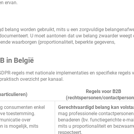
en ervan.
gd belang worden gebruikt, mits u een zorgvuldige belangenafw
n documenteert. U moet aantonen dat uw belang zwaarder weegt
sende waarborgen (proportionaliteit, beperkte gegevens,
B in België
DPR‑regels met nationale implementaties en specifieke regels 
praktisch overzicht per kanaal.
Regels voor B2B
articulieren)
(rechtspersonen/contactperso
g consumenten enkel
Gerechtvaardigd belang kan volsta
eve toestemming.
mag professionele contactpersonen
municatie over
benaderen (bv. functiegerichte e‑mai
n is mogelijk, mits
mits u proportionaliteit en bezwaar
respecteert.