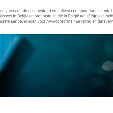
ken van een adressenbestand niet alleen een operationele taak: h
issers in België en organisaties die in België actief zijn een hel
concrete aanbevelingen voor AVG‑conforme marketing en dataver