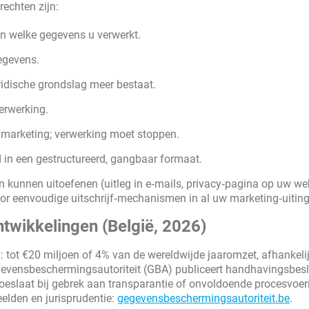
echten zijn:
n welke gegevens u verwerkt.
egevens.
ridische grondslag meer bestaat.
verwerking.
t marketing; verwerking moet stoppen.
in een gestructureerd, gangbaar formaat.
kunnen uitoefenen (uitleg in e‑mails, privacy‑pagina op uw web
oor eenvoudige uitschrijf‑mechanismen in al uw marketing‑uitin
twikkelingen (België, 2026)
tot €20 miljoen of 4% van de wereldwijde jaaromzet, afhankeli
gevensbeschermingsautoriteit (GBA) publiceert handhavingsbesl
toeslaat bij gebrek aan transparantie of onvoldoende procesvoer
elden en jurisprudentie:
gegevensbeschermingsautoriteit.be
.