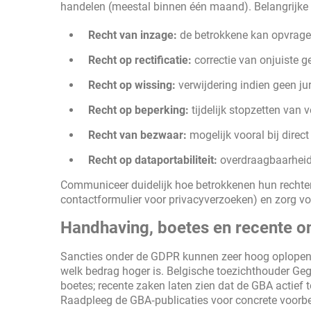
handelen (meestal binnen één maand). Belangrijke r
Recht van inzage:
de betrokkene kan opvrage
Recht op rectificatie:
correctie van onjuiste g
Recht op wissing:
verwijdering indien geen ju
Recht op beperking:
tijdelijk stopzetten van 
Recht van bezwaar:
mogelijk vooral bij direc
Recht op dataportabiliteit:
overdraagbaarheid 
Communiceer duidelijk hoe betrokkenen hun rechten 
contactformulier voor privacyverzoeken) en zorg v
Handhaving, boetes en recente on
Sancties onder de GDPR kunnen zeer hoog oplopen: 
welk bedrag hoger is. Belgische toezichthouder Ge
boetes; recente zaken laten zien dat de GBA actief 
Raadpleeg de GBA‑publicaties voor concrete voorbe