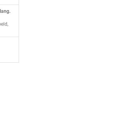
lang.
eld,