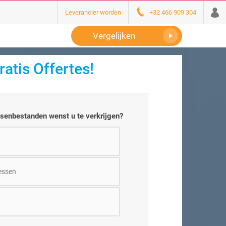
Leverancier worden
+32 466 909 304
Vergelijken
ratis Offertes!
senbestanden wenst u te verkrijgen?
n
essen