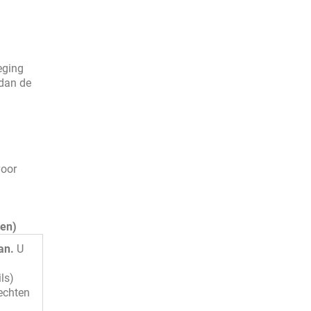
eging
 dan de
voor
nen)
an.
U
ls)
rechten