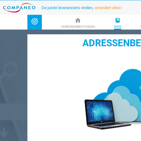
De juiste leveranciers vinden,
verandert alles!
ADRESSENBESTANDEN
GIDS
ADRESSENBE