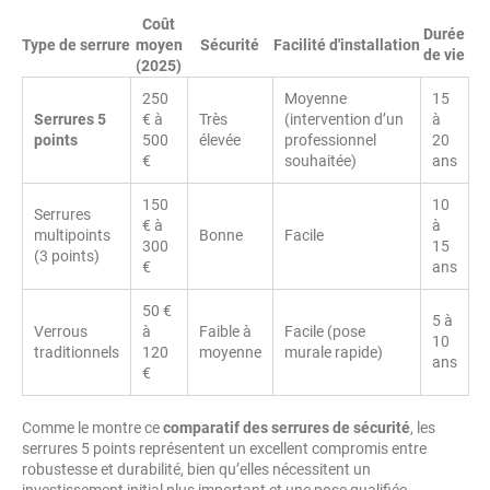
Coût
Durée
Type de serrure
moyen
Sécurité
Facilité d'installation
de vie
(2025)
250
Moyenne
15
Serrures 5
€ à
Très
(intervention d’un
à
points
500
élevée
professionnel
20
€
souhaitée)
ans
150
10
Serrures
€ à
à
multipoints
Bonne
Facile
300
15
(3 points)
€
ans
50 €
5 à
Verrous
à
Faible à
Facile (pose
10
traditionnels
120
moyenne
murale rapide)
ans
€
Comme le montre ce
comparatif des serrures de sécurité
, les
serrures 5 points représentent un excellent compromis entre
robustesse et durabilité, bien qu’elles nécessitent un