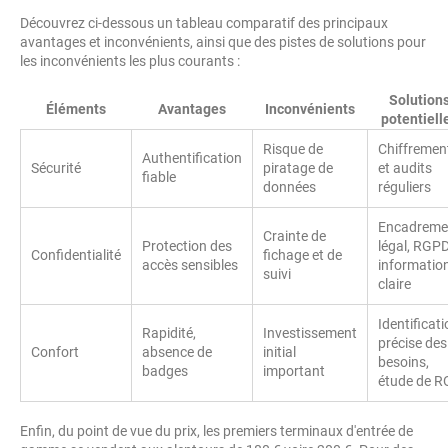
Découvrez ci-dessous un tableau comparatif des principaux
avantages et inconvénients, ainsi que des pistes de solutions pour
les inconvénients les plus courants :
Solution
Éléments
Avantages
Inconvénients
potentiell
Risque de
Chiffremen
Authentification
Sécurité
piratage de
et audits
fiable
données
réguliers
Encadreme
Crainte de
Protection des
légal, RGPD
Confidentialité
fichage et de
accès sensibles
informatio
suivi
claire
Identificat
Rapidité,
Investissement
précise des
Confort
absence de
initial
besoins,
badges
important
étude de R
Enfin, du point de vue du prix, les premiers terminaux d'entrée de