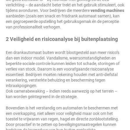
verlichting – de aandacht beter trekt en het gebruik stimuleert, ook
tijdens avonduren. Voor bedrijven die meerdere
vending machines
aanbieden (zoals een snack en frisdrank automaat samen), kan
een gegroepeerde opstelling het gebruiksgemak én de perceptie
van professionaliteit verhogen.
2 Veiligheid en risicoanalyse bij buitenplaatsing
Een drankautomaat buiten wordt blootgesteld aan meer risico’s
dan een indoor model. Vandalisme, weersomstandigheden en
beperkte sociale controle kunnen leiden tot schade, storingen of
verlies van stock. Daarom is een voorafgaande risicoanalyse
essentieel. Bedrijven moeten rekening houden met anti-diefstal
verankering, versterkte behuizing en bescherming tegen
inbraakpogingen.
Ook camerabewaking – indien reeds aanwezig op het terrein –
kan worden geïntegreerd in de strategie.
Bovendien is het verstandig om automaten te beschermen met
een overkapping, niet alleen voor veiligheid maar ook om het
toestel te vrijwaren van regen, hagel en directe zonblootstelling.
Door proactief in te zetten op beveiligingsmaatregelen kunnen