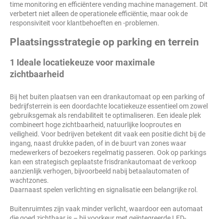
time monitoring en efficiëntere vending machine management. Dit
verbetert niet alleen de operationele efficiëntie, maar ook de
responsiviteit voor klantbehoeften en -problemen.
Plaatsingsstrategie op parking en terrein
1 Ideale locatiekeuze voor maximale
zichtbaarheid
Bij het buiten plaatsen van een drankautomaat op een parking of
bedrijfsterrein is een doordachte locatiekeuze essentieel om zowel
gebruiksgemak als rendabiliteit te optimaliseren. Een ideale plek
combineert hoge zichtbaarheid, natuurlijke looproutes en
veiligheid. Voor bedrijven betekent dit vaak een positie dicht bij de
ingang, naast drukke paden, of in de buurt van zones waar
medewerkers of bezoekers regelmatig passeren. Ook op parkings
kan een strategisch geplaatste frisdrankautomaat de verkoop
aanzienlijk verhogen, bijvoorbeeld nabij betaalautomaten of
wachtzones.
Daarnaast spelen verlichting en signalisatie een belangrijke rol.
Buitenruimtes zijn vaak minder verlicht, waardoor een automaat
die goed zichtbaar is – bij voorkeur met geïntegreerde LED-