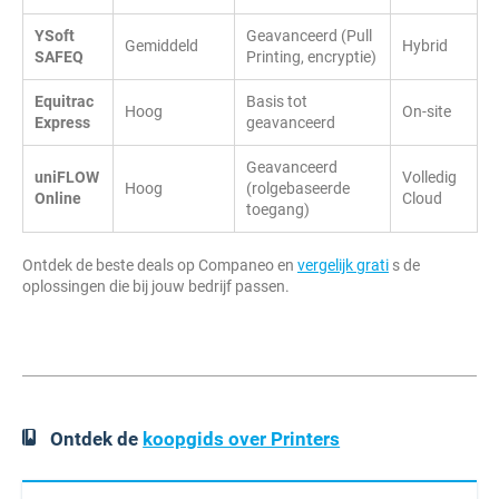
YSoft
Geavanceerd (Pull
Gemiddeld
Hybrid
SAFEQ
Printing, encryptie)
Equitrac
Basis tot
Hoog
On-site
Express
geavanceerd
Geavanceerd
uniFLOW
Volledig
Hoog
(rolgebaseerde
Online
Cloud
toegang)
Ontdek de beste deals op Companeo en
vergelijk grati
s de
oplossingen die bij jouw bedrijf passen.
Ontdek de
koopgids over Printers