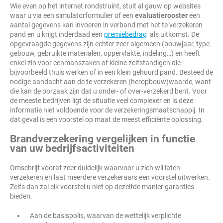
Wie even op het internet rondstruint, stuit al gauw op websites
waar u via een simulatorformulier of een
evaluatierooster
een
aantal gegevens kan invoeren in verband met het te verzekeren
pand en u krijgt inderdaad een
premiebedrag
als uitkomst. De
opgevraagde gegevens zijn echter zeer algemeen (bouwjaar, type
gebouw, gebruikte materialen, oppervlakte, indeling…) en heeft
enkel zin voor eenmanszaken of kleine zelfstandigen die
bijvoorbeeld thuis werken of in een klein gehuurd pand. Besteed de
nodige aandacht aan de te verzekeren (heropbouw)waarde, want
die kan de oorzaak zijn dat u onder- of over-verzekerd bent. Voor
de meeste bedrijven ligt de situatie veel complexer en is deze
informatie niet voldoende voor de verzekeringsmaatschappij. In
dat geval is een voorstel op maat de meest efficiënte oplossing.
Brandverzekering vergelijken in functie
van uw bedrijfsactiviteiten
Omschrijf vooraf zeer duidelijk waarvoor u zich wil laten
verzekeren en laat meerdere verzekeraars een voorstel uitwerken.
Zelfs dan zal elk voorstel u niet op dezelfde manier garanties
bieden.
Aan de basispolis, waarvan de wettelijk verplichte