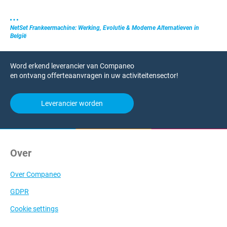
NetSet Frankeermachine: Werking, Evolutie & Moderne Alternatieven in
België
Word erkend leverancier van Companeo
en ontvang offerteaanvragen in uw activiteitensector!
Leverancier worden
Over
Over Companeo
GDPR
Cookie settings