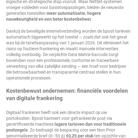
logische en strategische stap vooruit. Waar NetSet-systemen
vroeger voldeden voor basistoepassingen, bieden de nieuwste
generaties toestellen
meer automatisatie, hogere
nauwkeurigheid en een beter kostenbeheer
.
Dankzij de beveiligde internetverbinding worden de bpost-tarieven
automatisch bijgewerkt op het toestel — zoals dat ook het geval
was bij de tariefaanpassing van 1 januari 2026. Dit elimineert het
risico op foutieve frankering en maakt manuele interventies
volledig overbodig. De verplichte Data Matrix-barcode zorgt
bovendien voor een professionele, conforme en traceerbare
verwerking van elke zakelijke zending — een troef voor bedrijven
die betrouwbaarheid en transparantie centraal stellen in hun
operationele processen.
Kostenbewust ondernemen: financiële voordelen
van digitale frankering
Digitaal frankeren heeft ook een directe impact op uw
portokosten. Bpost hanteert voor gefrankeerde post via
gecertificeerde machines
lagere tarieven dan voor traditionele
postzegels
. Zo bedraagt de besparing voor een Non Prior
genormaliseerde brief (0–50 g)
€0,25 per stuk
ten opzichte van