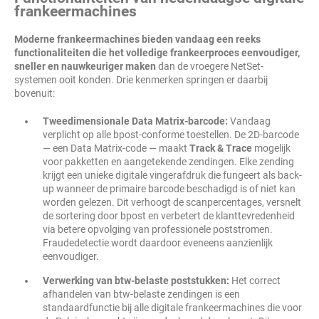
frankeermachines
Moderne frankeermachines bieden vandaag een reeks
functionaliteiten die het volledige frankeerproces eenvoudiger,
sneller en nauwkeuriger maken
dan de vroegere NetSet-
systemen ooit konden. Drie kenmerken springen er daarbij
bovenuit:
Tweedimensionale Data Matrix-barcode:
Vandaag
verplicht op alle bpost-conforme toestellen. De 2D-barcode
— een Data Matrix-code — maakt
Track & Trace
mogelijk
voor pakketten en aangetekende zendingen. Elke zending
krijgt een unieke digitale vingerafdruk die fungeert als back-
up wanneer de primaire barcode beschadigd is of niet kan
worden gelezen. Dit verhoogt de scanpercentages, versnelt
de sortering door bpost en verbetert de klanttevredenheid
via betere opvolging van professionele poststromen.
Fraudedetectie wordt daardoor eveneens aanzienlijk
eenvoudiger.
Verwerking van btw-belaste poststukken:
Het correct
afhandelen van btw-belaste zendingen is een
standaardfunctie bij alle digitale frankeermachines die voor