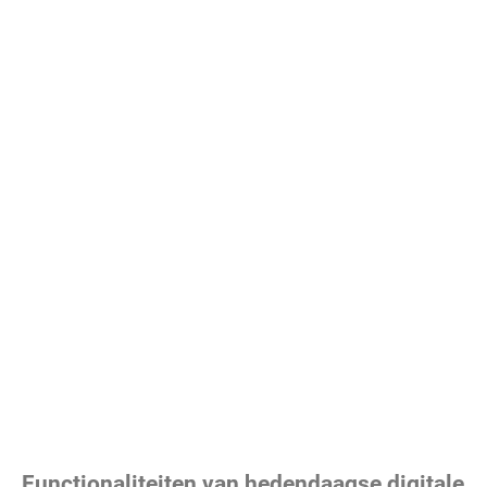
Functionaliteiten van hedendaagse digitale