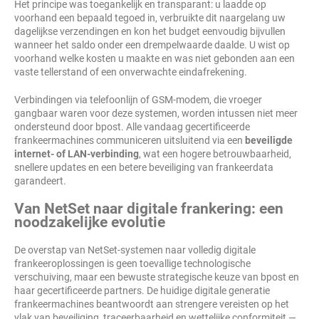
Het principe was toegankelijk en transparant: u laadde op
voorhand een bepaald tegoed in, verbruikte dit naargelang uw
dagelijkse verzendingen en kon het budget eenvoudig bijvullen
wanneer het saldo onder een drempelwaarde daalde. U wist op
voorhand welke kosten u maakte en was niet gebonden aan een
vaste tellerstand of een onverwachte eindafrekening.
Verbindingen via telefoonlijn of GSM-modem, die vroeger
gangbaar waren voor deze systemen, worden intussen niet meer
ondersteund door bpost. Alle vandaag gecertificeerde
frankeermachines communiceren uitsluitend via een
beveiligde
internet- of LAN-verbinding
, wat een hogere betrouwbaarheid,
snellere updates en een betere beveiliging van frankeerdata
garandeert.
Van NetSet naar digitale frankering: een
noodzakelijke evolutie
De overstap van NetSet-systemen naar volledig digitale
frankeeroplossingen is geen toevallige technologische
verschuiving, maar een bewuste strategische keuze van bpost en
haar gecertificeerde partners. De huidige digitale generatie
frankeermachines beantwoordt aan strengere vereisten op het
vlak van beveiliging, traceerbaarheid en wettelijke conformiteit —