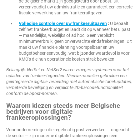
de Belgische markt zijn goedgekeurd door bpost. Dit
vereenvoudigt uw administratie en garandeert een correcte
fiscale verwerking van uw frankeeruitgaven.
Volledige controle over uw frankeeruitgaven
:
U bepaalt
zelf het frankeerbudget en laadt dit op wanneer het u past
— maandelijks, wekelijks of ad hoc. Geen verplicht
minimumverbruik, geen onverwachte eindafrekeningen. Dit
maakt uw financiële planning voorspelbaar en uw
budgetbeheer eenvoudig, wat bijzonder waardevol is voor
KMO's die hun operationele kosten strak bewaken.
Belangrijk: NetSet en NetSet2 waren vroegere systemen voor het
opladen van frankeertegoeden. Nieuwe modellen gebruiken een
geïntegreerde digitale verbinding met automatische tariefupdates,
verbeterde beveiliging en verplichte 2D-barcodefunctionaliteit
conform de bpost-normen.
Waarom kiezen steeds meer Belgische
bedrijven voor digitale
frankeeroplossingen?
Voor ondernemingen die regelmatig post verwerken — ongeacht
de sector — zijn moderne digitale frankeeroplossingen een