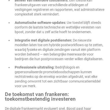
Beheer van meerdere costcenters:
Eén toestel kan
frankeeruitgaven van verschillende afdelingen of
vestigingen registreren en rapporteren, wat administratieve
complexiteit sterk vermindert.
Automatische software-updates:
Uw toestel blijft steeds
conform de laatste technische en wettelijke vereisten van
bpost, zonder dat u zelf actie hoeft te ondernemen.
Integratie met digitale postdiensten:
De nieuwste
modellen laten toe om hybride postworkflows op te zetten,
waarbij fysieke en digitale zendingen vanuit één platform
worden beheerd — een belangrijke meerwaarde voor
bedrijven die hun postprocessen verder willen digitaliseren.
Professionele uitstraling:
Bedrijfslogo's en
gepersonaliseerde promotieboodschappen kunnen
rechtstreeks op de envelop worden afgedrukt, wat elke
zending omvormt tot een zichtbaar communicatiemiddel
voor uw merk.
De toekomst van frankeren:
toekomstbestendig investeren
De digitale frankeermarkt evolueert snel. Bpost past haar