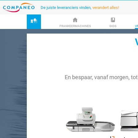
De juiste leveranciers vinden,
verandert alles!
FRANKEERMACHINES
GIDS
V
En bespaar, vanaf morgen, to