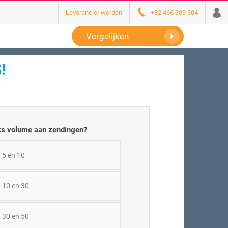
Leverancier worden
+32 466 909 304
Vergelijken
!
jks volume aan zendingen?
 5 en 10
 10 en 30
 30 en 50