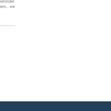
ieronder
ers... we