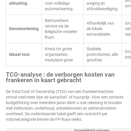
do
uitrusting
voor volledige
weging en
oms
automatisering.
afdrukbeveiliging.
Betrouwbare
Afhankelijk van
Gro
service via de
Dienstverlening
de lokale
net
Belgische verdeler
servicedealer.
rea
Ruys.
Kmo's tot grote
Stabiele
Gro
Ideaal voor
organisaties,
postvolumes, alle
int
modulaire groei
groottes
TCO-analyse : de verborgen kosten van
frankeren in kaart gebracht
De Total Cost of Ownership (TCO) van een frankeermachine
omvat veel meer dan de aanschaf- of huurprijs. Voor een correcte
budgettering over meerdere jaren dient u ook rekening te houden
met inktkosten, onderhoud, arbeidskosten en administratieve
overhead. De onderstaande tabel geeft een overzicht per
volumecategorie binnen de FP-Ruys-reeks.
Gemiddeld volume