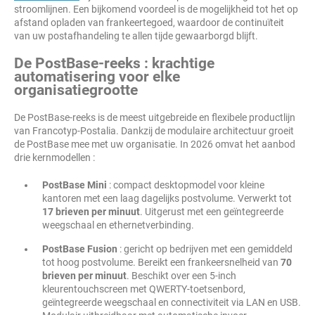
stroomlijnen. Een bijkomend voordeel is de mogelijkheid tot het op
afstand opladen van frankeertegoed, waardoor de continuïteit
van uw postafhandeling te allen tijde gewaarborgd blijft.
De PostBase-reeks : krachtige
automatisering voor elke
organisatiegrootte
De PostBase-reeks is de meest uitgebreide en flexibele productlijn
van Francotyp-Postalia. Dankzij de modulaire architectuur groeit
de PostBase mee met uw organisatie. In 2026 omvat het aanbod
drie kernmodellen :
PostBase Mini
: compact desktopmodel voor kleine
kantoren met een laag dagelijks postvolume. Verwerkt tot
17 brieven per minuut
. Uitgerust met een geïntegreerde
weegschaal en ethernetverbinding.
PostBase Fusion
: gericht op bedrijven met een gemiddeld
tot hoog postvolume. Bereikt een frankeersnelheid van
70
brieven per minuut
. Beschikt over een 5-inch
kleurentouchscreen met QWERTY-toetsenbord,
geïntegreerde weegschaal en connectiviteit via LAN en USB.