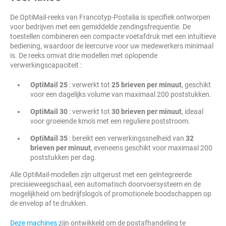
De OptiMail-reeks van Francotyp-Postalia is specifiek ontworpen
voor bedrijven met een gemiddelde zendingsfrequentie. De
toestellen combineren een compacte voetafdruk met een intuïtieve
bediening, waardoor de leercurve voor uw medewerkers minimaal
is. De reeks omvat drie modellen met oplopende
verwerkingscapaciteit :
OptiMail 25
: verwerkt tot
25 brieven per minuut
, geschikt
voor een dagelijks volume van maximaal 200 poststukken.
OptiMail 30
: verwerkt tot
30 brieven per minuut
, ideaal
voor groeiende kmo's met een reguliere poststroom.
OptiMail 35
: bereikt een verwerkingssnelheid van
32
brieven per minuut
, eveneens geschikt voor maximaal 200
poststukken per dag.
Alle OptiMail-modellen zijn uitgerust met een geïntegreerde
precisieweegschaal, een automatisch doorvoersysteem en de
mogelijkheid om bedrijfslogo's of promotionele boodschappen op
de envelop af te drukken.
Deze machines
zijn ontwikkeld om de postafhandeling te