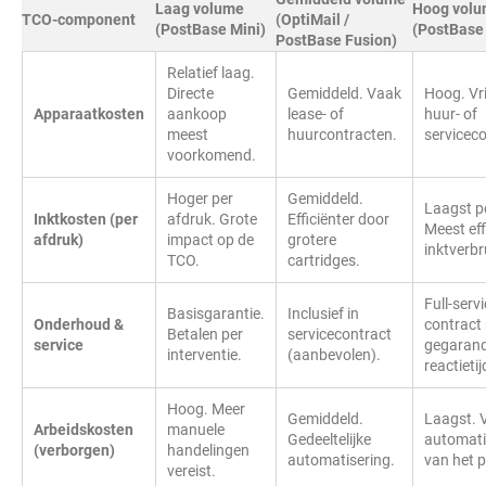
Laag volume
Hoog vol
TCO-component
(OptiMail /
(PostBase Mini)
(PostBase 
PostBase Fusion)
Relatief laag.
Directe
Gemiddeld. Vaak
Hoog. Vri
Apparaatkosten
aankoop
lease- of
huur- of
meest
huurcontracten.
servicec
voorkomend.
Hoger per
Gemiddeld.
Laagst p
Inktkosten (per
afdruk. Grote
Efficiënter door
Meest eff
afdruk)
impact op de
grotere
inktverbr
TCO.
cartridges.
Full-serv
Basisgarantie.
Inclusief in
Onderhoud &
contract
Betalen per
servicecontract
service
gegaran
interventie.
(aanbevolen).
reactietij
Hoog. Meer
Gemiddeld.
Laagst. V
Arbeidskosten
manuele
Gedeeltelijke
automati
(verborgen)
handelingen
automatisering.
van het p
vereist.