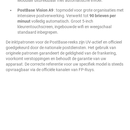
Modulair uitbreidbaar met automatische invoer.
PostBase Vision A9
: topmodel voor grote organisaties met
intensieve postverwerking. Verwerkt tot
90 brieven per
minuut
volledig automatisch. Groot 5-inch
kleurentouchscreen, ingebouwde wifi en weegschaal
standaard inbegrepen.
De inktpatronen voor de PostBase-reeks zijn UV-actief en officieel
goedgekeurd door de nationale postdiensten. Het gebruik van
originele patronen garandeert de geldigheid van de frankering,
voorkomt verstoppingen en behoudt de garantie van uw
apparaat. De correcte referentie voor uw specifiek model is steeds
opvraagbaar via de officiële kanalen van FP-Ruys.