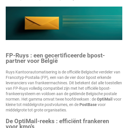
FP-Ruys : een gecertificeerde bpost-
partner voor België
Ruys Kantoorautomatisering is de officiële Belgische verdeler van
Francotyp-Postalia (FP), een van de vier door bpost erkende
leveranciers van frankeermachines. Dit betekent dat alle toestellen
van FP-Ruys volledig compatibel zijn met het officiële bpost-
frankeersysteem en voldoen aan de geldende Belgische postale
normen. Het gamma omvat twee hoofdreeksen : de
OptiMail
voor
kleine tot middelgrote postvolumes, en de
PostBase
voor
middelgrote tot grote organisaties.
De OptiMail-reeks : efficiënt frankeren
voor kmo's