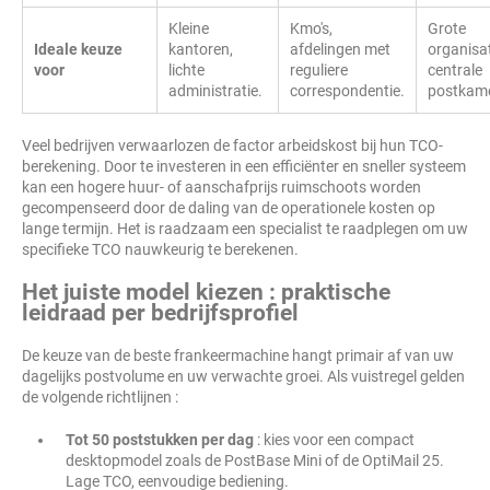
Kleine
Kmo's,
Grote
Ideale keuze
kantoren,
afdelingen met
organisat
voor
lichte
reguliere
centrale
administratie.
correspondentie.
postkame
Veel bedrijven verwaarlozen de factor arbeidskost bij hun TCO-
berekening. Door te investeren in een efficiënter en sneller systeem
kan een hogere huur- of aanschafprijs ruimschoots worden
gecompenseerd door de daling van de operationele kosten op
lange termijn. Het is raadzaam een specialist te raadplegen om uw
specifieke TCO nauwkeurig te berekenen.
Het juiste model kiezen : praktische
leidraad per bedrijfsprofiel
De keuze van de beste frankeermachine hangt primair af van uw
dagelijks postvolume en uw verwachte groei. Als vuistregel gelden
de volgende richtlijnen :
Tot 50 poststukken per dag
: kies voor een compact
desktopmodel zoals de PostBase Mini of de OptiMail 25.
Lage TCO, eenvoudige bediening.