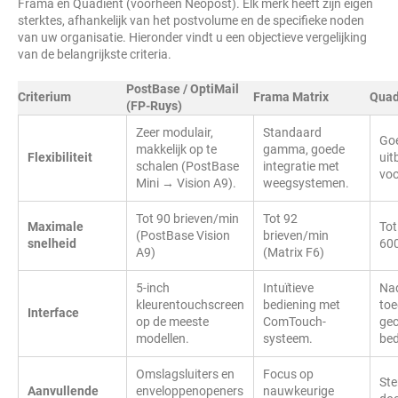
Frama en Quadient (voorheen Neopost). Elk merk heeft zijn eigen
sterktes, afhankelijk van het postvolume en de specifieke noden
van uw organisatie. Hieronder vindt u een objectieve vergelijking
van de belangrijkste criteria.
PostBase / OptiMail
Criterium
Frama Matrix
Quad
(FP-Ruys)
Zeer modulair,
Standaard
Goe
makkelijk op te
gamma, goede
Flexibiliteit
uit
schalen (PostBase
integratie met
voo
Mini → Vision A9).
weegsystemen.
Tot 90 brieven/min
Tot 92
Maximale
Tot
(PostBase Vision
brieven/min
snelheid
60
A9)
(Matrix F6)
5-inch
Intuïtieve
Nad
kleurentouchscreen
bediening met
toe
Interface
op de meeste
ComTouch-
gec
modellen.
systeem.
bed
Omslagsluiters en
Focus op
Ste
Aanvullende
enveloppenopeners
nauwkeurige