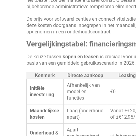
het toestel, zonder manuele tussenkomst. U betaalt a
bijbehorende administratieve rompslomp elimineert
De prijs voor softwarelicenties en connectiviteitsdie
deze kosten doorgaans inbegrepen in het maandelij
opgenomen in een onderhoudscontract.
Vergelijkingstabel: financierings
De keuze tussen
kopen en leasen
is cruciaal voor
basis van een gemiddeld gebruiksscenario in 2026, m
Kenmerk
Directe aankoop
Leasing 
Afhankelijk van
Initiële
model en
€0
investering
functies
Maandelijkse
Laag (onderhoud
Vanaf ±€20
kosten
apart)
of ±€12,95/
Apart
Onderhoud &