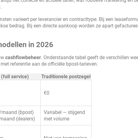
ltijd het correcte en actuele tarief, wat foutieve frankering en d
.
nsten varieert per leverancier en contracttype. Bij een leaseformu
kse bedrag. Bij een directe aankoop worden ze apart gefacturee
modellen in 2026
 uw
cashflowbeheer
. Onderstaande tabel geeft de verschillen we
et referentie aan de officiële bpost-tarieven.
(full service)
Traditionele postzegel
€0
/maand (bpost)
Variabel — stijgend
maand (dealers)
met volume