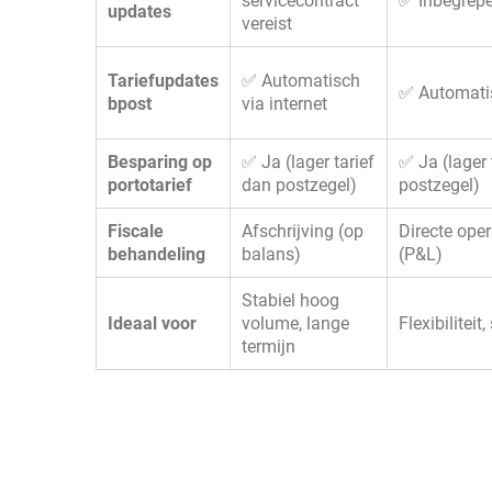
servicecontract
✅ Inbegrep
updates
vereist
Tariefupdates
✅ Automatisch
✅ Automatis
bpost
via internet
Besparing op
✅ Ja (lager tarief
✅ Ja (lager 
portotarief
dan postzegel)
postzegel)
Fiscale
Afschrijving (op
Directe oper
behandeling
balans)
(P&L)
Stabiel hoog
Ideaal voor
volume, lange
Flexibiliteit
termijn