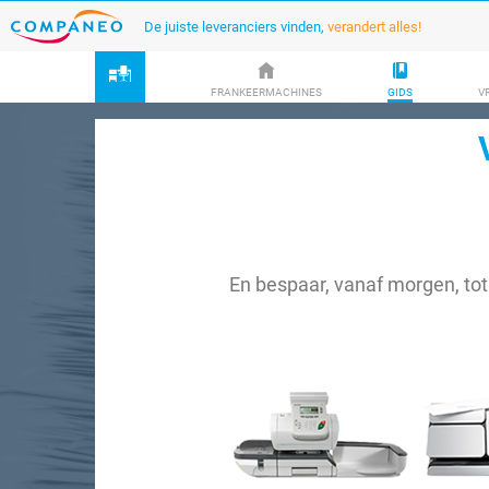
De juiste leveranciers vinden,
verandert alles!
FRANKEERMACHINES
GIDS
V
En bespaar, vanaf morgen, to