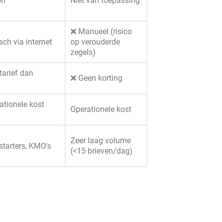
en
Niet van toepassing
❌ Manueel (risico
ch via internet
op verouderde
zegels)
tarief dan
❌ Geen korting
ationele kost
Operationele kost
Zeer laag volume
, starters, KMO's
(<15 brieven/dag)