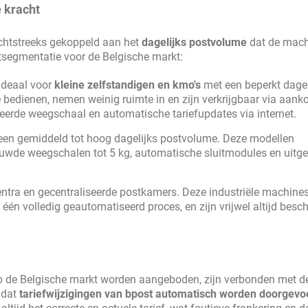
e kracht
chtstreeks gekoppeld aan het
dagelijks postvolume
dat de mach
tsegmentatie voor de Belgische markt:
ideaal voor
kleine zelfstandigen en kmo's
met een beperkt dagel
bedienen, nemen weinig ruimte in en zijn verkrijgbaar via aank
eerde weegschaal en automatische tariefupdates via internet.
een gemiddeld tot hoog dagelijks postvolume. Deze modellen
ouwde weegschalen tot 5 kg, automatische sluitmodules en uitge
ntra en gecentraliseerde postkamers. Deze industriële machine
één volledig geautomatiseerd proces, en zijn vrijwel altijd besc
op de Belgische markt worden aangeboden, zijn verbonden met 
t dat
tariefwijzigingen van bpost automatisch worden doorgevo