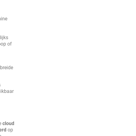
ine
ijks
oop of
breide
s
hikbaar
de
cloud
erd
op