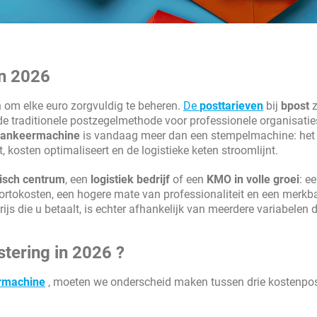
in 2026
 om elke euro zorgvuldig te beheren.
De
posttarieven
bij
bpost
z
e traditionele postzegelmethode voor professionele organisatie
rankeermachine
is vandaag meer dan een stempelmachine: het 
 kosten optimaliseert en de logistieke keten stroomlijnt.
isch centrum
, een
logistiek bedrijf
of een
KMO in volle groei
: e
portokosten, een hogere mate van professionaliteit en een merkb
js die u betaalt, is echter afhankelijk van meerdere variabelen 
stering in 2026 ?
ermachine
, moeten we onderscheid maken tussen drie kostenpos