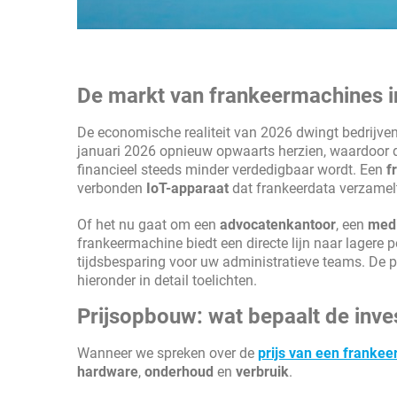
De markt van frankeermachines 
De economische realiteit van 2026 dwingt bedrijven
januari 2026 opnieuw opwaarts herzien, waardoor d
financieel steeds minder verdedigbaar wordt. Een
f
verbonden
IoT-apparaat
dat frankeerdata verzamelt,
Of het nu gaat om een
advocatenkantoor
, een
med
frankeermachine biedt een directe lijn naar lagere 
tijdsbesparing voor uw administratieve teams. De pri
hieronder in detail toelichten.
Prijsopbouw: wat bepaalt de inve
Wanneer we spreken over de
prijs van een franke
hardware
,
onderhoud
en
verbruik
.