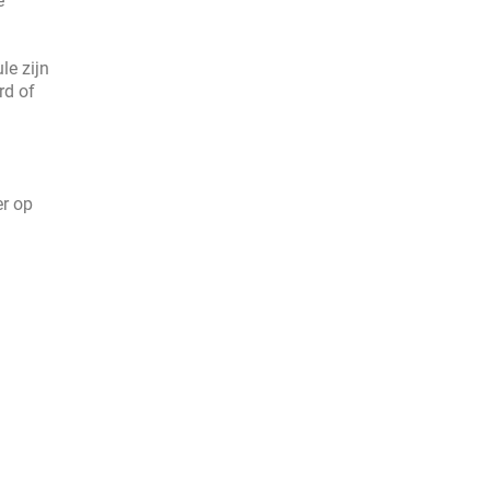
e
le zijn
rd of
er op