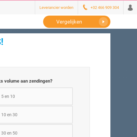
Leverancier worden
+32 466 909 304
Vergelijken
!
jks volume aan zendingen?
 5 en 10
 10 en 30
 30 en 50