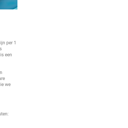
ijn per 1
s
is een
en
are
die we
ten: