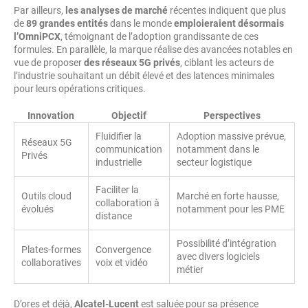
Par ailleurs,
les analyses de marché
récentes indiquent que plus
de
89 grandes entités
dans le monde
emploieraient désormais
l’OmniPCX
, témoignant de l’adoption grandissante de ces
formules. En parallèle, la marque réalise des avancées notables en
vue de proposer
des réseaux 5G privés
, ciblant les acteurs de
l’industrie souhaitant un débit élevé et des latences minimales
pour leurs opérations critiques.
Innovation
Objectif
Perspectives
Fluidifier la
Adoption massive prévue,
Réseaux 5G
communication
notamment dans le
Privés
industrielle
secteur logistique
Faciliter la
Outils cloud
Marché en forte hausse,
collaboration à
évolués
notamment pour les PME
distance
Possibilité d’intégration
Plates-formes
Convergence
avec divers logiciels
collaboratives
voix et vidéo
métier
D’ores et déjà,
Alcatel-Lucent
est saluée pour sa présence