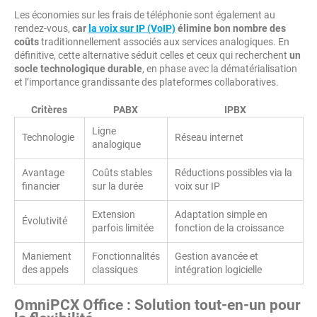
Les économies sur les frais de téléphonie sont également au
rendez-vous,
car
la voix sur IP (VoIP)
élimine bon nombre des
coûts
traditionnellement associés aux services analogiques. En
définitive, cette alternative séduit celles et ceux qui recherchent
un
socle technologique durable
, en phase avec la dématérialisation
et l’importance grandissante des plateformes collaboratives.
Critères
PABX
IPBX
Ligne
Technologie
Réseau internet
analogique
Avantage
Coûts stables
Réductions possibles via la
financier
sur la durée
voix sur IP
Extension
Adaptation simple en
Évolutivité
parfois limitée
fonction de la croissance
Maniement
Fonctionnalités
Gestion avancée et
des appels
classiques
intégration logicielle
OmniPCX Office : Solution tout-en-un pour