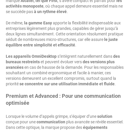
marque
Alcatel, tel que First
, s’avère compact et parfait pour
les
activités monoposte
, où chaque appel demeure essentiel mais ne
se succède pas
à un rythme élevé
.
De même,
la gamme Easy
apporte la flexibilité indispensable aux
entreprises légèrement plus grandes, capables de gérer jusqu’à
deux lignes simultanément. Cette orientation résolument pratique
séduit de nombreuses micro-structures, car elle assure
le juste
équilibre entre simplicité et efficacité
.
Les appareils OmniDesktop
s’intègrent naturellement dans
des
bureaux restreints
et peuvent évoluer vers
des versions plus
avancées
en cas de hausse de la demande. Pour les responsables
souhaitant un combiné ergonomique et facile à manier, ces
versions demeurent un excellent compromis, surtout quand la
priorité
se concentre sur une utilisation immédiate et fluide
.
Premium et Advanced : Pour une communication
optimisée
Lorsque le volume d’appels grimpe, s’équiper d’une
solution
conçue pour une
communication
plus avancée se révèle essentiel.
Dans cette optique, la marque propose des
équipements