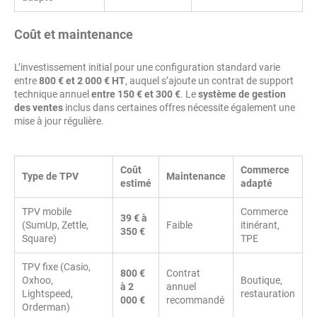
Coût et maintenance
L’investissement initial pour une configuration standard varie
entre
800 € et 2 000 € HT
, auquel s’ajoute un contrat de support
technique annuel
entre 150 € et 300 €
. Le
système de gestion
des ventes
inclus dans certaines offres nécessite également une
mise à jour régulière.
Coût
Commerce
Type de TPV
Maintenance
estimé
adapté
TPV mobile
Commerce
39 € à
(SumUp, Zettle,
Faible
itinérant,
350 €
Square)
TPE
TPV fixe (Casio,
800 €
Contrat
Oxhoo,
Boutique,
à 2
annuel
Lightspeed,
restauration
000 €
recommandé
Orderman)