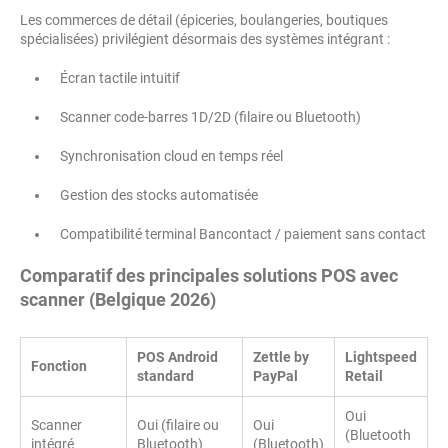
Les commerces de détail (épiceries, boulangeries, boutiques
spécialisées) privilégient désormais des systèmes intégrant :
Écran tactile intuitif
Scanner code-barres 1D/2D (filaire ou Bluetooth)
Synchronisation cloud en temps réel
Gestion des stocks automatisée
Compatibilité terminal Bancontact / paiement sans contact
Comparatif des principales solutions POS avec
scanner (Belgique 2026)
POS Android
Zettle by
Lightspeed
Fonction
standard
PayPal
Retail
Oui
Scanner
Oui (filaire ou
Oui
(Bluetooth
intégré
Bluetooth)
(Bluetooth)