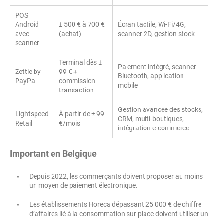
POS
Android
± 500 € à 700 €
Écran tactile, Wi-Fi/4G,
avec
(achat)
scanner 2D, gestion stock
scanner
Terminal dès ±
Paiement intégré, scanner
Zettle by
99 € +
Bluetooth, application
PayPal
commission
mobile
transaction
Gestion avancée des stocks,
Lightspeed
À partir de ± 99
CRM, multi-boutiques,
Retail
€/mois
intégration e-commerce
Important en Belgique
Depuis 2022, les commerçants doivent proposer au moins
un moyen de paiement électronique.
Les établissements Horeca dépassant 25 000 € de chiffre
d’affaires lié à la consommation sur place doivent utiliser un