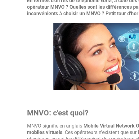
En termes d'offres de téléphonie GSM, à côté des o
opérateur MNVO ? Quelles sont les différences par
inconvénients à choisir un MNVO ? Petit tour d'hor
MNVO: c'est quoi?
MNVO signifie en anglais
Mobile Virtual Network 
mobiles virtuels
. Ces opérateurs n’existent que sur
physiques, ce qui les différencient des opérateurs 