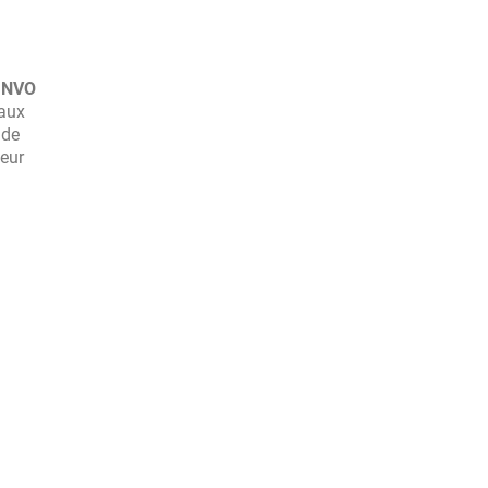
MNVO
paux
 de
eur