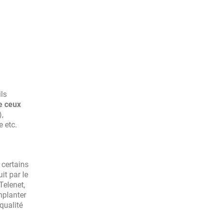
ils
e ceux
),
e etc.
 certains
it par le
Telenet,
mplanter
qualité