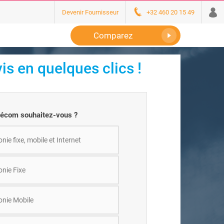
Devenir Fournisseur
+32 460 20 15 49
Comparez
vis en quelques clics !
élécom souhaitez-vous ?
nie fixe, mobile et Internet
onie Fixe
onie Mobile