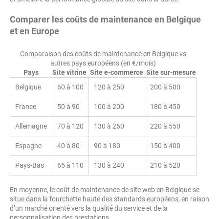
Comparer les coûts de maintenance en Belgique
et en Europe
Comparaison des coûts de maintenance en Belgique vs
autres pays européens (en €/mois)
Pays
Site vitrine
Site e-commerce
Site sur-mesure
Belgique
60 à 100
120 à 250
200 à 500
France
50 à 90
100 à 200
180 à 450
Allemagne
70 à 120
130 à 260
220 à 550
Espagne
40 à 80
90 à 180
150 à 400
Pays-Bas
65 à 110
130 à 240
210 à 520
En moyenne, le coût de maintenance de site web en Belgique se
situe dans la fourchette haute des standards européens, en raison
d’un marché orienté vers la qualité du service et de la
personnalisation des prestations.