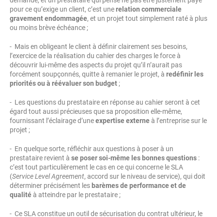
demandé, et un prestataire qui pense ne pas être justement payé
pour ce qu’exige un client, c’est une
relation commerciale
gravement endommagée
, et un projet tout simplement raté à plus
ou moins brève échéance ;
- Mais en obligeant le client à définir clairement ses besoins,
l’exercice de la réalisation du cahier des charges le force à
découvrir lui-même des aspects du projet qu’il n’aurait pas
forcément soupçonnés, quitte à remanier le projet, à
redéfinir les
priorités ou à réévaluer son budget
;
- Les questions du prestataire en réponse au cahier seront à cet
égard tout aussi précieuses que sa proposition elle-même,
fournissant l’éclairage d’une
expertise externe
à l’entreprise sur le
projet ;
- En quelque sorte, réfléchir aux questions à poser à un
prestataire revient à
se poser soi-même les bonnes questions
:
c’est tout particulièrement le cas en ce qui concerne le SLA
(
Service Level Agreement
, accord sur le niveau de service), qui doit
déterminer précisément les
barèmes de performance et de
qualité
à atteindre par le prestataire ;
- Ce SLA constitue un outil de sécurisation du contrat ultérieur, le