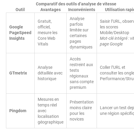
Comparatif des outils d’analyse de vitesse
Outil
Avantages
Inconvénients
Utilisation rap
Analyse
Gratuit,
Saisir l’URL, obser
parfois
Google
officiel,
les scores
limitée sur
PageSpeed
mesure les
Mobile/Desktop
certaines
Insights
Core Web
Mot-clé intégré : v
pages
Vitals
page Google
dynamiques
Accès
restreint aux
Analyse
Coller l’URL et
tests
GTmetrix
détaillée avec
consulter les ongl
régionaux
historique
Performance/Stru
sans compte
premium
Mesures en
Présentation
temps réel
moins claire
Lancer un test dep
Pingdom
avec
pour les
une région spécifi
localisation
novices
géographique