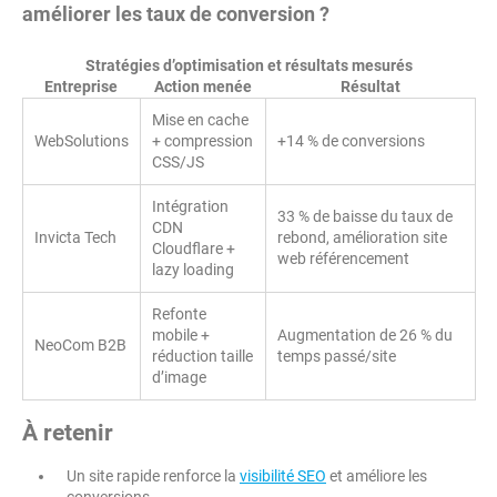
améliorer les taux de conversion ?
Stratégies d’optimisation et résultats mesurés
Entreprise
Action menée
Résultat
Mise en cache
WebSolutions
+ compression
+14 % de conversions
CSS/JS
Intégration
33 % de baisse du taux de
CDN
Invicta Tech
rebond, amélioration site
Cloudflare +
web référencement
lazy loading
Refonte
mobile +
Augmentation de 26 % du
NeoCom B2B
réduction taille
temps passé/site
d’image
À retenir
Un site rapide renforce la
visibilité SEO
et améliore les