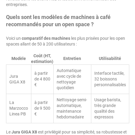
entreprises.
Quels sont les modèles de machines à café
recommandés pour un open space ?
Voici un
comparatif des machines
les plus prisées pour les open
spaces allant de 50 à 200 utilisateurs :
Coût (HT,
Modèle
Entretien
Utilisabilité
estimation)
Automatique
à partir
Interface tactile,
Jura
avec cycle de
de 4 800
32 boissons
GIGA X8
nettoyage
€
personnalisables
quotidien
Nettoyage semi-
Usage barista,
La
à partir
automatique,
très grande
Marzocco
de 9 500
maintenance
qualité des
Linea PB
€
hebdomadaire
expressos
Le
Jura GIGA X8
est privilégié pour sa simplicité, sa robustesse et