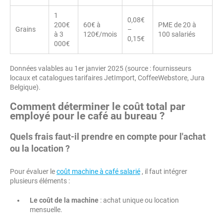
1
0,08€
200€
60€ à
PME de 20 à
Grains
–
à 3
120€/mois
100 salariés
0,15€
000€
Données valables au 1er janvier 2025 (source : fournisseurs
locaux et catalogues tarifaires JetImport, CoffeeWebstore, Jura
Belgique).
Comment déterminer le coût total par
employé pour le café au bureau ?
Quels frais faut-il prendre en compte pour l'achat
ou la location ?
Pour évaluer le
coût machine à café salarié
, il faut intégrer
plusieurs éléments :
Le coût de la machine
: achat unique ou location
mensuelle.