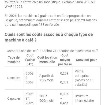
toutefois un entretien plus sophistiqué. Exemple : Jura WE6 ou
WMF 1100S.
En 2026, les machines à grains sont en forte progression en
Belgique, notamment dans les entreprises de plus de 20 salariés
qui visent une politique RSE renforcée.
Quels sont les coûts associés à chaque type de
machine à café ?
Comparaison des coûts : Achat vs Location de machines à café
Coût
Coût
Type de
Coût location
d'achat
moyen
Convient pour
machine
mensuelle
(HT)
par tasse
Petite
300€
0,20€
À partir de
entreprise
Dosettes
à
–
25€/mois
(moins de 10
600€
0,30€
salariés)
500€
0,30€
30€ à
Structure
Capsules
à 1
–
60€/mois
intermédiaire
200€
0,45€